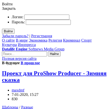
Войти
Закрыть
Логин:
Пароль:
Войти
Забыли пароль?
|
Регистрация
О сайте
В мире
Экономика
Религия
Криминал
Спорт
Культура
Инопресса
Datalife Engine
Softnews Media Group
Найти
Полная версия сайта
В будущее
В прошлое
Проект для ProShow Producer - Зимняя
сказка
maxdmf
7-01-2020, 15:27
830
Шаблоны
/
Разные