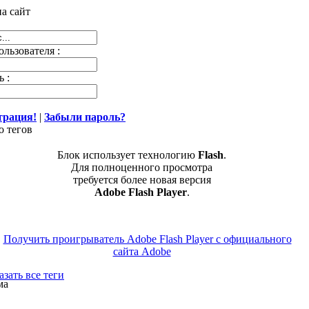
а сайт
льзователя :
 :
трация!
|
Забыли пароль?
о тегов
Блок использует технологию
Flash
.
Для полноценного просмотра
требуется более новая версия
Adobe Flash Player
.
зать все теги
ма