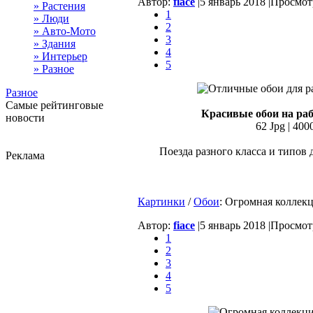
Автор:
fiace
|
5 январь 2018 |
Просмотр
» Растения
1
» Люди
2
» Авто-Мото
3
» Здания
4
» Интерьер
5
» Разное
Разное
Самые рейтинговые
Красивые обои на раб
новости
62 Jpg | 400
Поезда разного класса и типов 
Реклама
Картинки
/
Обои
: Огромная коллекц
Автор:
fiace
|
5 январь 2018 |
Просмотр
1
2
3
4
5