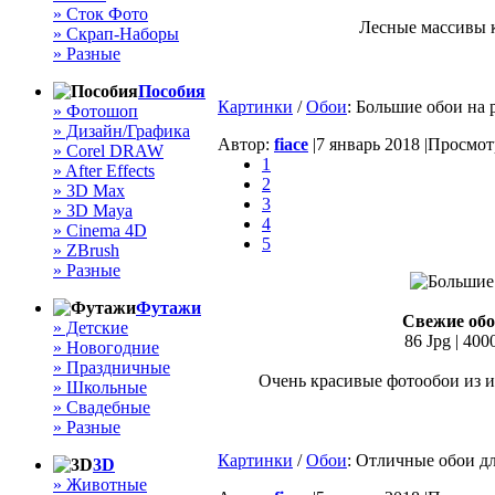
» Сток Фото
Лесные массивы к
» Скрап-Наборы
» Разные
Пособия
Картинки
/
Обои
: Большие обои на 
» Фотошоп
» Дизайн/Графика
Автор:
fiace
|
7 январь 2018 |
Просмотр
» Corel DRAW
1
» After Effects
2
» 3D Max
3
» 3D Maya
4
» Cinema 4D
5
» ZBrush
» Разные
Футажи
Свежие обо
» Детские
86 Jpg | 400
» Новогодние
» Праздничные
Очень красивые фотообои из 
» Школьные
» Свадебные
» Разные
Картинки
/
Обои
: Отличные обои дл
3D
» Животные