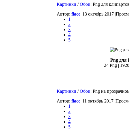
Картинки
/
Обои
: Png для клипарто
Автор:
fiace
|
13 октябрь 2017 |
Просмо
1
2
3
4
5
Png для 
24 Png | 192
Картинки
/
Обои
: Png на прозрачно
Автор:
fiace
|
11 октябрь 2017 |
Просмо
1
2
3
4
5