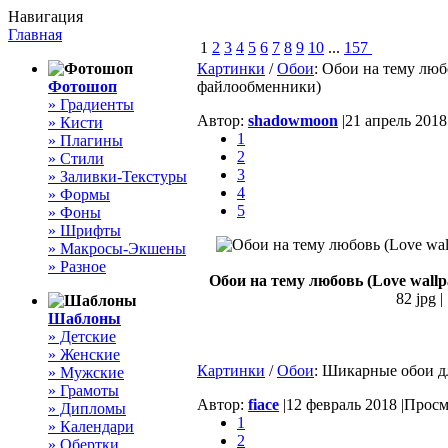
Навигация
Главная
1
2
3
4
5
6
7
8
9
10
...
157
Картинки
/
Обои
: Обои на тему люб
Фотошоп
файлообменники)
» Градиенты
Автор:
shadowmoon
|
21 апрель 2018 
» Кисти
1
» Плагины
2
» Стили
3
» Заливки-Текстуры
4
» Формы
5
» Фоны
» Шрифты
» Макросы-Экшены
» Разное
Обои на тему любовь (Love wall
82 jpg 
Шаблоны
» Детские
» Женские
Картинки
/
Обои
: Шикарные обои дл
» Мужские
» Грамоты
Автор:
fiace
|
12 февраль 2018 |
Просмо
» Дипломы
1
» Календари
2
» Обертки