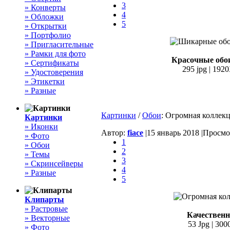
3
» Конверты
4
» Обложки
5
» Открытки
» Портфолио
» Пригласительные
» Рамки для фото
Красочные обои
» Сертификаты
295 jpg | 192
» Удостоверения
» Этикетки
» Разные
Картинки
/
Обои
: Огромная коллекц
Картинки
» Иконки
Автор:
fiace
|
15 январь 2018 |
Просмот
» Фото
1
» Обои
2
» Темы
3
» Скринсейверы
4
» Разные
5
Клипарты
» Растровые
Качественны
» Векторные
53 Jpg | 300
» Фото