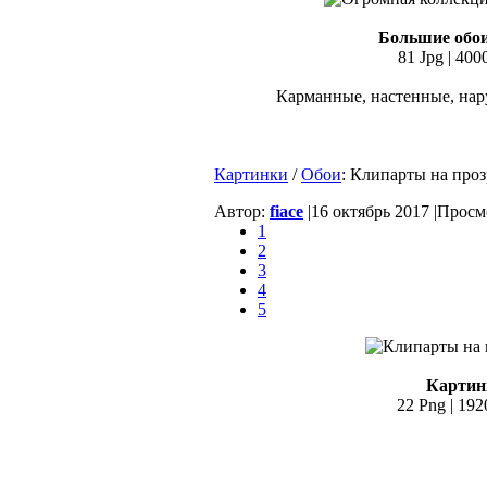
Большие обои
81 Jpg | 400
Карманные, настенные, нар
Картинки
/
Обои
: Клипарты на про
Автор:
fiace
|
16 октябрь 2017 |
Просмо
1
2
3
4
5
Картин
22 Png | 192