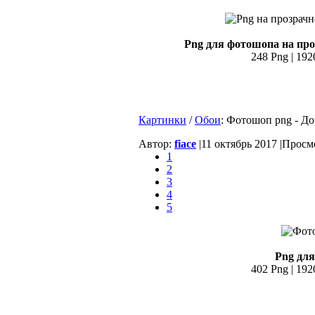
Png для фотошопа на про
248 Png | 192
Картинки
/
Обои
: Фотошоп png - Д
Автор:
fiace
|
11 октябрь 2017 |
Просмо
1
2
3
4
5
Png для
402 Png | 192