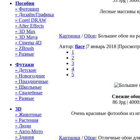
53 Jpg | 3000
Пособия
» Фотошоп
Лесные массивы к
» Дизайн/Графика
» Corel DRAW
» After Effects
» 3D Max
Картинки
/
Обои
: Большие обои на р
» 3D Maya
» Cinema 4D
Автор:
fiace
|
7 январь 2018 |
Просмотро
» ZBrush
1
» Разные
2
3
Футажи
4
» Детские
5
» Новогодние
» Праздничные
» Школьные
» Свадебные
Свежие обои
» Разные
86 Jpg | 4000
3D
Очень красивые фотообои из и
» Животные
» Растения
» Люди
» Авто-Мото
» Здания
Картинки
/
Обои
: Отличные обои для