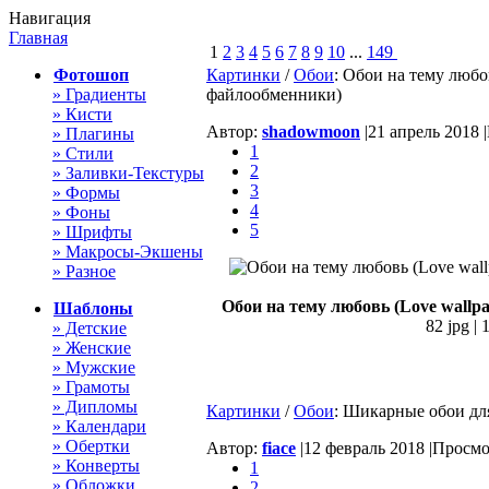
Навигация
Главная
1
2
3
4
5
6
7
8
9
10
...
149
Фотошоп
Картинки
/
Обои
: Обои на тему любо
» Градиенты
файлообменники)
» Кисти
Автор:
shadowmoon
|
21 апрель 2018 |
» Плагины
1
» Стили
2
» Заливки-Текстуры
3
» Формы
4
» Фоны
5
» Шрифты
» Макросы-Экшены
» Разное
Обои на тему любовь (Love wallp
Шаблоны
82 jpg |
» Детские
» Женские
» Мужские
» Грамоты
» Дипломы
Картинки
/
Обои
: Шикарные обои для
» Календари
» Обертки
Автор:
fiace
|
12 февраль 2018 |
Просмот
» Конверты
1
» Обложки
2