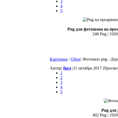
3
4
5
Png для фотошопа на проз
248 Png | 1920
Картинки
/
Обои
: Фотошоп png - До
Автор:
fiace
|
11 октябрь 2017 |
Просмот
1
2
3
4
5
Png для 
402 Png | 1920