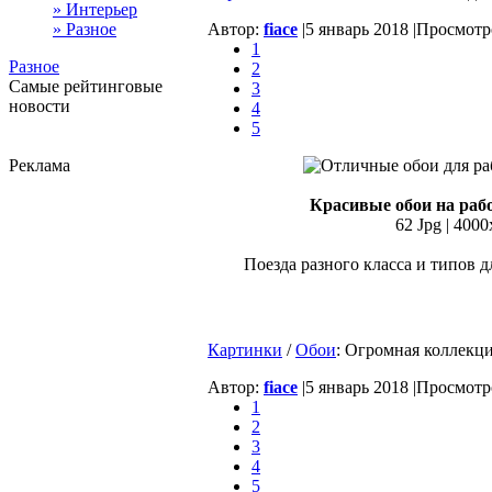
» Интерьер
» Разное
Автор:
fiace
|
5 январь 2018 |
Просмотро
1
Разное
2
Самые рейтинговые
3
новости
4
5
Реклама
Красивые обои на рабо
62 Jpg | 4000
Поезда разного класса и типов д
Картинки
/
Обои
: Огромная коллекци
Автор:
fiace
|
5 январь 2018 |
Просмотро
1
2
3
4
5