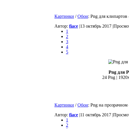
Картинки
/
Обои
: Png для клипартов
Автор:
fiace
|
13 октябрь 2017 |
Просмот
1
2
3
4
5
Png для P
24 Png | 1920
Картинки
/
Обои
: Png на прозрачном
Автор:
fiace
|
11 октябрь 2017 |
Просмот
1
2