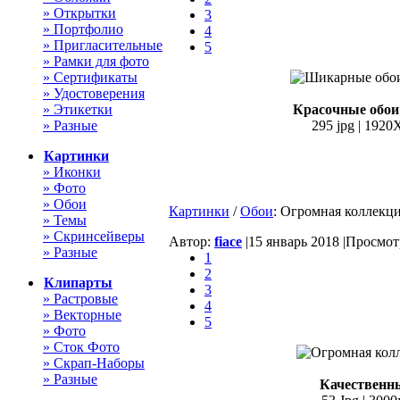
» Открытки
3
» Портфолио
4
» Пригласительные
5
» Рамки для фото
» Сертификаты
» Удостоверения
» Этикетки
Красочные обои 
» Разные
295 jpg | 1920
Картинки
» Иконки
» Фото
» Обои
Картинки
/
Обои
: Огромная коллекци
» Темы
» Скринсейверы
Автор:
fiace
|
15 январь 2018 |
Просмотр
» Разные
1
2
Клипарты
3
» Растровые
4
» Векторные
5
» Фото
» Сток Фото
» Скрап-Наборы
» Разные
Качественны