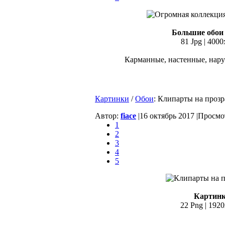
Большие обои 
81 Jpg | 4000
Карманные, настенные, нару
Картинки
/
Обои
: Клипарты на проз
Автор:
fiace
|
16 октябрь 2017 |
Просмот
1
2
3
4
5
Картинк
22 Png | 1920