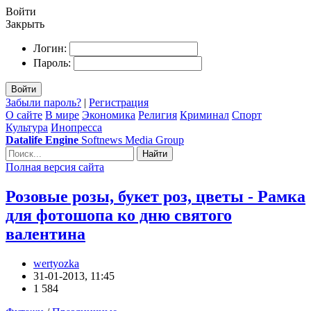
Войти
Закрыть
Логин:
Пароль:
Войти
Забыли пароль?
|
Регистрация
О сайте
В мире
Экономика
Религия
Криминал
Спорт
Культура
Инопресса
Datalife Engine
Softnews Media Group
Найти
Полная версия сайта
Розовые розы, букет роз, цветы - Рамка
для фотошопа ко дню святого
валентина
wertyozka
31-01-2013, 11:45
1 584