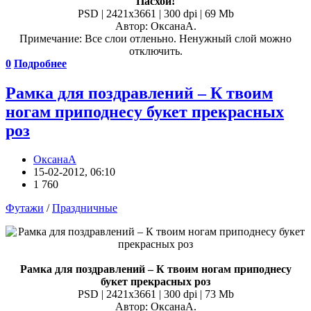
Пасхой!
PSD | 2421x3661 | 300 dpi | 69 Mb
Автор: ОксанаА.
Примечание: Все слои отленьно. Ненужный слой можно
отключить.
0
Подробнее
Рамка для поздравлений – К твоим
ногам приподнесу букет прекрасных
роз
ОксанаА
15-02-2012, 06:10
1 760
Футажи
/
Праздничные
Рамка для поздравлений – К твоим ногам приподнесу
букет прекрасных роз
PSD | 2421х3661 | 300 dpi | 73 Mb
Автор: ОксанаА.