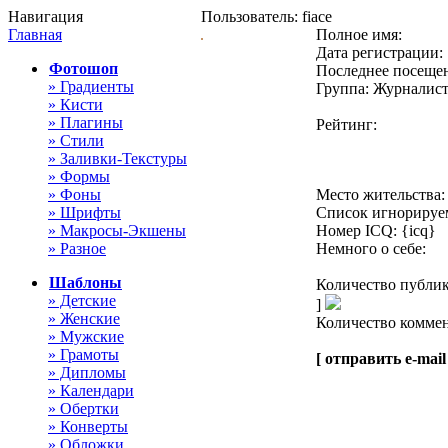
Навигация
Пользователь: fiace
Главная
Полное имя:
Дата регистрации: 
Фотошоп
Последнее посещен
» Градиенты
Группа: Журналис
» Кисти
» Плагины
Рейтинг:
» Стили
» Заливки-Текстуры
» Формы
» Фоны
Место жительства:
» Шрифты
Список игнорируе
» Макросы-Экшены
Номер ICQ: {icq}
» Разное
Немного о себе:
Шаблоны
Количество публ
» Детские
]
» Женские
Количество коммен
» Мужские
» Грамоты
[ отправить e-mail
» Дипломы
» Календари
» Обертки
» Конверты
» Обложки