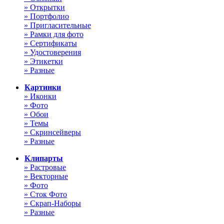
» Открытки
» Портфолио
» Пригласительные
» Рамки для фото
» Сертификаты
» Удостоверения
» Этикетки
» Разные
Картинки
» Иконки
» Фото
» Обои
» Темы
» Скринсейверы
» Разные
Клипарты
» Растровые
» Векторные
» Фото
» Сток Фото
» Скрап-Наборы
» Разные