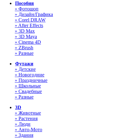
Пособия
» Фотошоп
» Дизайн/Графика
» Corel DRAW
» After Effects
» 3D Max
» 3D Maya
» Cinema 4D
» ZBrush
» Разные
Футажи
» Детские
» Новогодние
» Праздничные
» Школьные
» Свадебные
» Разные
3D
» Животные
» Растения
» Люди
» Авто-Мото
» Здания