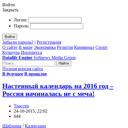
Войти
Закрыть
Логин:
Пароль:
Войти
Забыли пароль?
|
Регистрация
О сайте
В мире
Экономика
Религия
Криминал
Спорт
Культура
Инопресса
Datalife Engine
Softnews Media Group
Найти
Полная версия сайта
В будущее
В прошлое
Настенный календарь на 2016 год –
Россия начиналась не с меча!
Трассер
24-10-2015, 22:02
644
Шаблоны
/
Календари