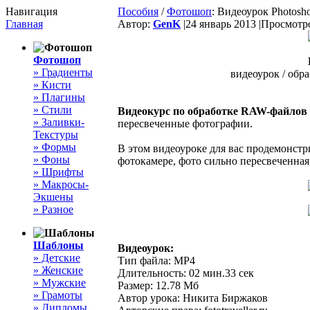
Навигация
Пособия
/
Фотошоп
: Видеоурок Photos
Главная
Автор:
GenK
|
24 январь 2013 |
Просмотро
Фотошоп
» Градиенты
видеоурок / обр
» Кисти
» Плагины
» Стили
Видеокурс по обработке RAW-файлов
» Заливки-
пересвеченные фотографии.
Текстуры
» Формы
В этом видеоуроке для вас продемонст
» Фоны
фотокамере, фото сильно пересвеченная
» Шрифты
» Макросы-
Экшены
» Разное
Шаблоны
Видеоурок:
» Детские
Тип файла: MP4
» Женские
Длительность: 02 мин.33 сек
» Мужские
Размер: 12.78 Мб
» Грамоты
Автор урока: Никита Биржаков
» Дипломы