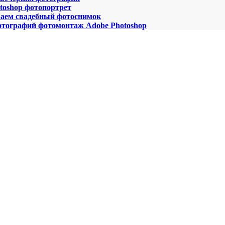
toshop фотопортрет
ваем свадебный фотоснимок
тографий фотомонтаж Adobe Photoshop