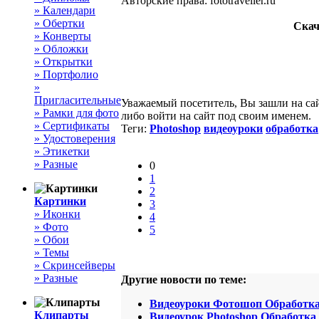
Авторские права: fototraveller.ru
» Календари
» Обертки
Скач
» Конверты
» Обложки
» Открытки
» Портфолио
»
Пригласительные
Уважаемый посетитель, Вы зашли на са
» Рамки для фото
либо войти на сайт под своим именем.
» Сертификаты
Теги:
Photoshop
видеоуроки
обработка
» Удостоверения
» Этикетки
» Разные
0
1
2
Картинки
3
» Иконки
4
» Фото
5
» Обои
» Темы
» Скринсейверы
» Разные
Другие новости по теме:
Видеоуроки Фотошоп Обработка
Клипарты
Видеоурок Photoshop Обработка