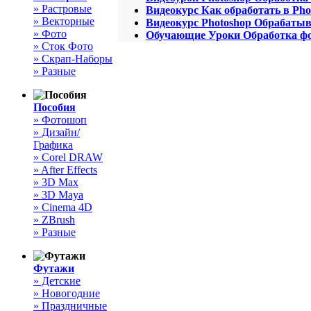
» Растровые
Видеокурс Как обработать в Pho
» Векторные
Видеокурс Photoshop Обрабаты
» Фото
Обучающие Уроки Обработка фо
» Сток Фото
» Скрап-Наборы
» Разные
Пособия
» Фотошоп
» Дизайн/
Графика
» Corel DRAW
» After Effects
» 3D Max
» 3D Maya
» Cinema 4D
» ZBrush
» Разные
Футажи
» Детские
» Новогодние
» Праздничные