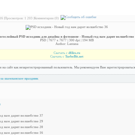
PSD исходник - Новый год нам дарит волшебство 36
6 |
Просмотров: 1 203 |
Комментарии (0)
огослойный PSD исходник для дизайна в фотошопе - Новый год нам дарит волшебство
PSD | 7677 x 7677 | 300 dpi | 194 MB
Author: Lantana
Скачать с
dfiles.ru
Скачать с
TurboBit.net
и на сайт как незарегистрированный пользователь. Мы рекомендуем Вам зарегистрироваться
оза
шампанское
праздник
:
од нам дарит волшебство 37
од нам дарит волшебство 29
од нам дарит волшебство 20
од нам дарит волшебство 16