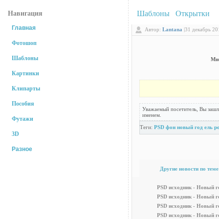
Шаблоны
/
Открытки
: 
Навигация
Главная
Автор:
Lantana
|
31 декабрь 201
Фотошоп
Шаблоны
Мн
Картинки
Клипарты
Пособия
Уважаемый посетитель, Вы зашл
именем.
Футажи
Теги:
PSD фон
новый год
ель
р
3D
Разное
Другие новости по теме
Самые рейтинговые новости
PSD исходник - Новый г
PSD исходник - Новый г
PSD исходник - Новый г
PSD исходник - Новый г