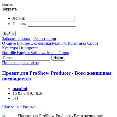
Войти
Закрыть
Логин:
Пароль:
Войти
Забыли пароль?
|
Регистрация
О сайте
В мире
Экономика
Религия
Криминал
Спорт
Культура
Инопресса
Datalife Engine
Softnews Media Group
Найти
Полная версия сайта
Проект для ProShow Producer - Всем женщинам
посвящается
maxdmf
16-01-2019, 19:26
811
Шаблоны
/
Разные