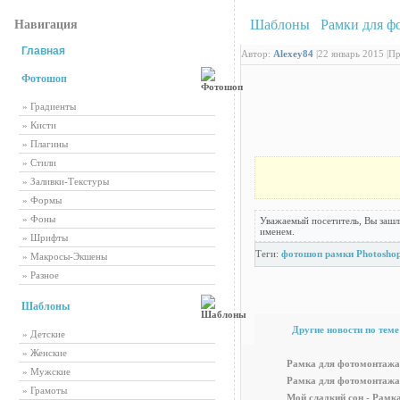
Шаблоны
/
Рамки для ф
Навигация
Главная
Автор:
Alexey84
|
22 январь 2015 |
Пр
Фотошоп
» Градиенты
» Кисти
» Плагины
» Стили
» Заливки-Текстуры
» Формы
» Фоны
Уважаемый посетитель, Вы зашл
именем.
» Шрифты
Теги:
фотошоп
рамки
Photosho
» Макросы-Экшены
» Разное
Шаблоны
Другие новости по теме
» Детские
» Женские
Рамка для фотомонтажа
» Мужские
Рамка для фотомонтажа 
» Грамоты
Мой сладкий сон - Рамк