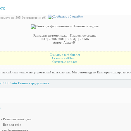
ото
: Рамка для фотомонтажа - Пламенное сердце
осмотров: 505 |
Комментарии (0)
Рамка для фотомонтажа - Пламенное сердце
PSD | 2500x2000 | 300 dpi | 22 Мб
Автор: Alexey84
Скачать с turbobit.net
Скачать с dfiles.ru
Скачать с sibit.net
и на сайт как незарегистрированный пользователь. Мы рекомендуем Вам зарегистрироваться
p
PSD
Photo Frames
сердце
пламя
:
 - Разноцветный дым
- Все для тебя
а для фотомонтажа