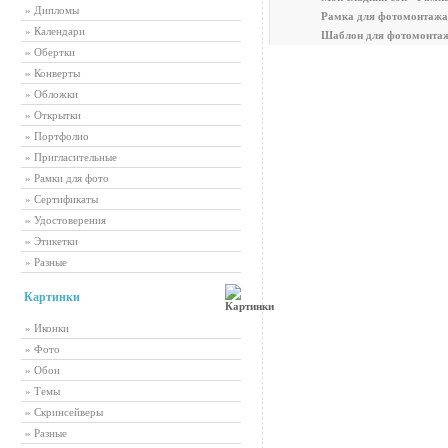
» Дипломы
Рамка для фотомонтажа
» Календари
Шаблон для фотомонтаж
» Обертки
» Конверты
» Обложки
» Открытки
» Портфолио
» Пригласительные
» Рамки для фото
» Сертификаты
» Удостоверения
» Этикетки
» Разные
Картинки
» Иконки
» Фото
» Обои
» Темы
» Скринсейверы
» Разные