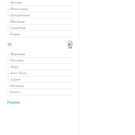
» Детские
» Новогодние
» Праздничные
» Школьные
» Свадебные
» Разные
3D
» Животные
» Растения
» Люди
» Авто-Мото
» Здания
» Интерьер
» Разное
Разное
Самые рейтинговые новости