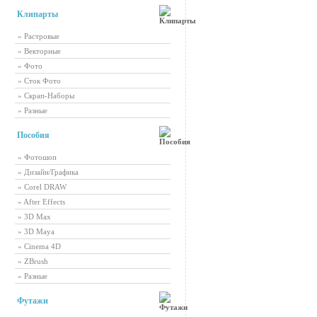
Клипарты
» Растровые
» Векторные
» Фото
» Сток Фото
» Скрап-Наборы
» Разные
Пособия
» Фотошоп
» Дизайн/Графика
» Corel DRAW
» After Effects
» 3D Max
» 3D Maya
» Cinema 4D
» ZBrush
» Разные
Футажи