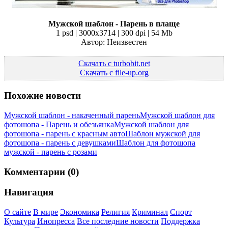
Мужской шаблон - Парень в плаще
1 psd | 3000x3714 | 300 dpi | 54 Mb
Автор: Неизвестен
Скачать с turbobit.net
Скачать с file-up.org
Похожие новости
Мужской шаблон - накаченный парень
Мужской шаблон для
фотошопа - Парень и обезьянка
Мужской шаблон для
фотошопа - парень с красным авто
Шаблон мужской для
фотошопа - парень с девушками
Шаблон для фотошопа
мужской - парень с розами
Комментарии (0)
Навигация
О сайте
В мире
Экономика
Религия
Криминал
Спорт
Культура
Инопресса
Все последние новости
Поддержка