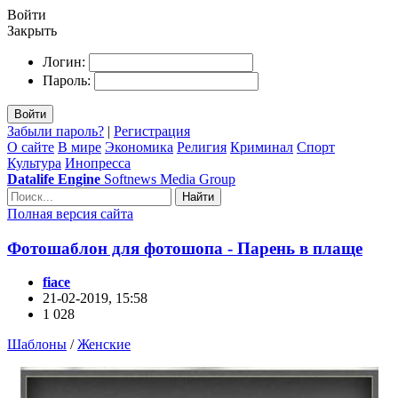
Войти
Закрыть
Логин:
Пароль:
Войти
Забыли пароль?
|
Регистрация
О сайте
В мире
Экономика
Религия
Криминал
Спорт
Культура
Инопресса
Datalife Engine
Softnews Media Group
Найти
Полная версия сайта
Фотошаблон для фотошопа - Парень в плаще
fiace
21-02-2019, 15:58
1 028
Шаблоны
/
Женские