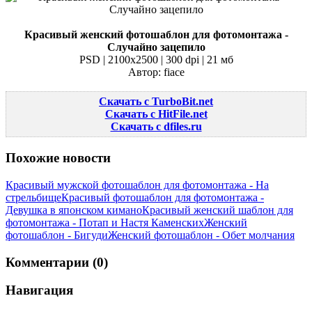
Красивый женский фотошаблон для фотомонтажа -
Случайно зацепило
PSD | 2100x2500 | 300 dpi | 21 мб
Автор: fiace
Скачать с TurboBit.net
Скачать с HitFile.net
Скачать с dfiles.ru
Похожие новости
Красивый мужской фотошаблон для фотомонтажа - На
стрельбище
Красивый фотошаблон для фотомонтажа -
Девушка в японском кимано
Красивый женский шаблон для
фотомонтажа - Потап и Настя Каменских
Женский
фотошаблон - Бигуди
Женский фотошаблон - Обет молчания
Комментарии (0)
Навигация