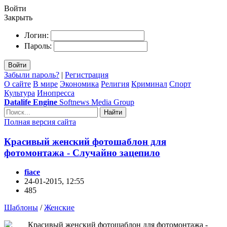
Войти
Закрыть
Логин:
Пароль:
Войти
Забыли пароль?
|
Регистрация
О сайте
В мире
Экономика
Религия
Криминал
Спорт
Культура
Инопресса
Datalife Engine
Softnews Media Group
Найти
Полная версия сайта
Красивый женский фотошаблон для
фотомонтажа - Случайно зацепило
fiace
24-01-2015, 12:55
485
Шаблоны
/
Женские