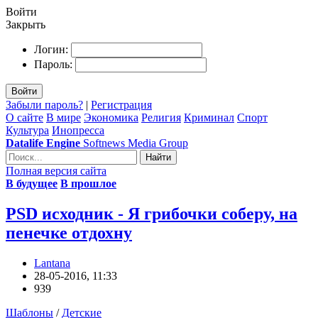
Войти
Закрыть
Логин:
Пароль:
Войти
Забыли пароль?
|
Регистрация
О сайте
В мире
Экономика
Религия
Криминал
Спорт
Культура
Инопресса
Datalife Engine
Softnews Media Group
Найти
Полная версия сайта
В будущее
В прошлое
PSD исходник - Я грибочки соберу, на
пенечке отдохну
Lantana
28-05-2016, 11:33
939
Шаблоны
/
Детские