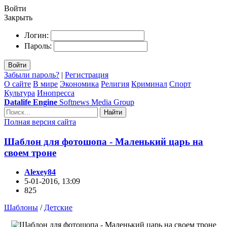
Войти
Закрыть
Логин:
Пароль:
Войти
Забыли пароль?
|
Регистрация
О сайте
В мире
Экономика
Религия
Криминал
Спорт
Культура
Инопресса
Datalife Engine
Softnews Media Group
Найти
Полная версия сайта
Шаблон для фотошопа - Маленький царь на
своем троне
Alexey84
5-01-2016, 13:09
825
Шаблоны
/
Детские