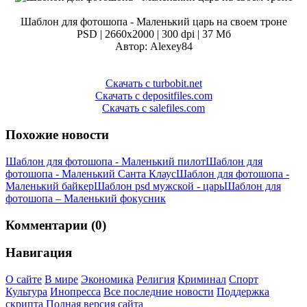
Шаблон для фотошопа - Маленький царь на своем троне
PSD | 2660x2000 | 300 dpi | 37 Мб
Автор: Alexey84
Скачать с turbobit.net
Скачать с depositfiles.com
Скачать с salefiles.com
Похожие новости
Шаблон для фотошопа - Маленький пилот
Шаблон для
фотошопа - Маленький Санта Клаус
Шаблон для фотошопа -
Маленький байкер
Шаблон psd мужской - царь
Шаблон для
фотошопа – Маленький фокусник
Комментарии (0)
Навигация
О сайте
В мире
Экономика
Религия
Криминал
Спорт
Культура
Инопресса
Все последние новости
Поддержка
скрипта
Полная версия сайта