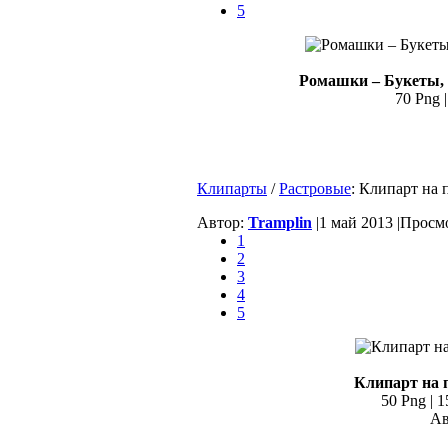
5
Ромашки – Букеты, 
70 Png |
Клипарты
/
Растровые
: Клипарт на
Автор:
Tramplin
|
1 май 2013 |
Просмо
1
2
3
4
5
Клипарт на 
50 Png | 1
Ав