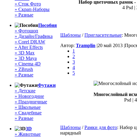
Набор цветочных рамок -
» Сток Фото
4 Psd |
» Скрап-Наборы
» Разные
Пособия
» Фотошоп
Шаблоны
/
Пригласительные
: Мног
» Дизайн/Графика
» Corel DRAW
Автор:
Tramplin
|
20 май 2013 |
Просм
» After Effects
1
» 3D Max
2
» 3D Maya
3
» Cinema 4D
4
» ZBrush
5
» Разные
Футажи
» Детские
Многослойный исхо
» Новогодние
Psd | 
» Праздничные
» Школьные
» Свадебные
» Разные
Шаблоны
/
Рамки для фото
: Набор 
3D
нарядный
» Животные