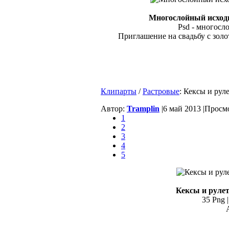
Многослойный исходн
Psd - многосло
Приглашение на свадьбу с зол
Клипарты
/
Растровые
: Кексы и рул
Автор:
Tramplin
|
6 май 2013 |
Просмо
1
2
3
4
5
Кексы и рулет
35 Png |