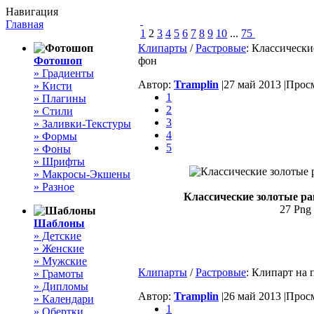
Навигация
Главная
1
2
3
4
5
6
7
8
9
10
...
75
Клипарты
/
Растровые
: Классическ
Фотошоп
фон
» Градиенты
Автор:
Tramplin
|
27 май 2013 |
Просм
» Кисти
1
» Плагины
2
» Стили
3
» Заливки-Текстуры
4
» Формы
5
» Фоны
» Шрифты
» Макросы-Экшены
» Разное
Классические золотые р
27 Png 
Шаблоны
» Детские
» Женские
» Мужские
Клипарты
/
Растровые
: Клипарт на
» Грамоты
» Дипломы
Автор:
Tramplin
|
26 май 2013 |
Просм
» Календари
1
» Обертки