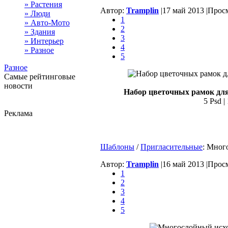
» Растения
Автор:
Tramplin
|
17 май 2013 |
Просм
» Люди
1
» Авто-Мото
2
» Здания
3
» Интерьер
4
» Разное
5
Разное
Самые рейтинговые
новости
Набор цветочных рамок для
5 Psd |
Реклама
Шаблоны
/
Пригласительные
: Мног
Автор:
Tramplin
|
16 май 2013 |
Просм
1
2
3
4
5