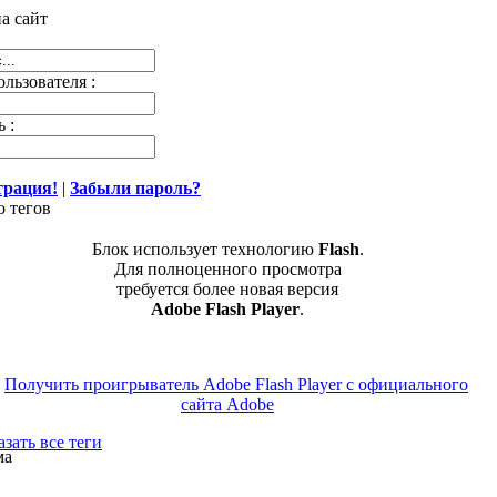
а сайт
льзователя :
 :
трация!
|
Забыли пароль?
о тегов
Блок использует технологию
Flash
.
Для полноценного просмотра
требуется более новая версия
Adobe Flash Player
.
зать все теги
ма