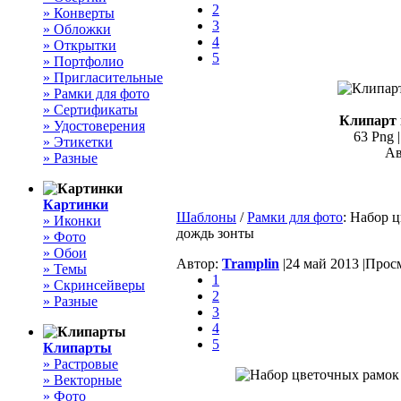
2
» Конверты
3
» Обложки
4
» Открытки
5
» Портфолио
» Пригласительные
» Рамки для фото
» Сертификаты
Клипарт 
» Удостоверения
63 Png |
» Этикетки
Ав
» Разные
Картинки
Шаблоны
/
Рамки для фото
: Набор 
» Иконки
дождь зонты
» Фото
» Обои
Автор:
Tramplin
|
24 май 2013 |
Просм
» Темы
1
» Скринсейверы
2
» Разные
3
4
5
Клипарты
» Растровые
» Векторные
» Фото