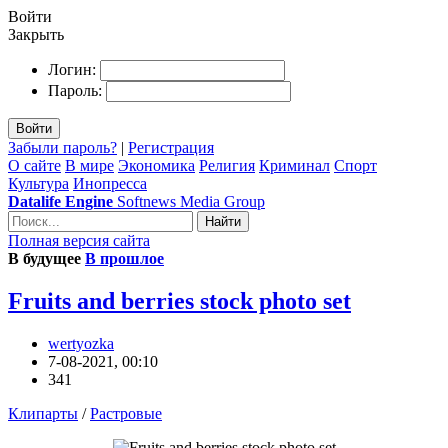
Войти
Закрыть
Логин:
Пароль:
Войти
Забыли пароль?
|
Регистрация
О сайте
В мире
Экономика
Религия
Криминал
Спорт
Культура
Инопресса
Datalife Engine
Softnews Media Group
Найти
Полная версия сайта
В будущее
В прошлое
Fruits and berries stock photo set
wertyozka
7-08-2021, 00:10
341
Клипарты
/
Растровые