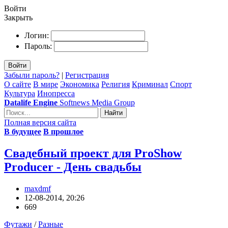
Войти
Закрыть
Логин:
Пароль:
Войти
Забыли пароль?
|
Регистрация
О сайте
В мире
Экономика
Религия
Криминал
Спорт
Культура
Инопресса
Datalife Engine
Softnews Media Group
Найти
Полная версия сайта
В будущее
В прошлое
Свадебный проект для ProShow
Producer - День свадьбы
maxdmf
12-08-2014, 20:26
669
Футажи
/
Разные