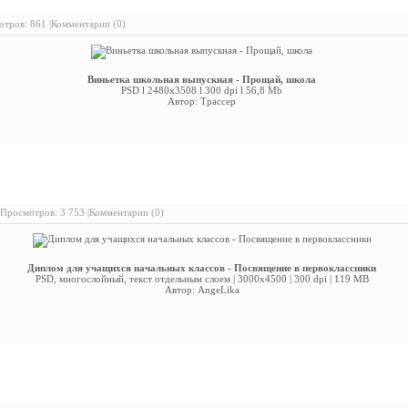
тров: 861 |
Комментарии (0)
Виньетка школьная выпускная - Прощай, школа
PSD l 2480x3508 l 300 dpi l 56,8 Mb
Автор: Трассер
иплом для учащихся начальных классов - Посвящение в первокл
Просмотров: 3 753 |
Комментарии (0)
Диплом для учащихся начальных классов - Посвящение в первоклассники
PSD, многослойный, текст отдельным слоем | 3000x4500 | 300 dpi | 119 MB
Автор: AngeLika
асивая фоторамочка приуроченная к дню знаний для девочки