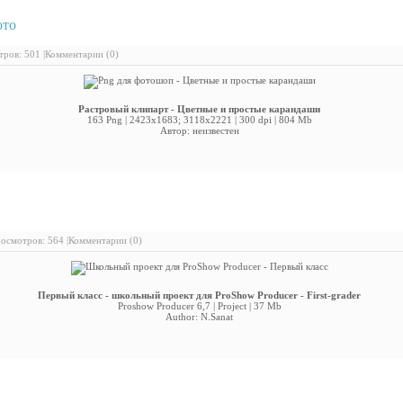
ото
: Png для фотошоп - Цветные и простые карандаши
ров: 501 |
Комментарии (0)
Растровый клипарт - Цветные и простые карандаши
163 Png | 2423x1683; 3118х2221 | 300 dpi | 804 Mb
Автор: неизвестен
льный проект для ProShow Producer - Первый класс
осмотров: 564 |
Комментарии (0)
Первый класс - школьный проект для ProShow Producer - First-grader
Proshow Producer 6,7 | Project | 37 Mb
Author: N.Sanat
ньетка школьная выпускная - Прощай, школа