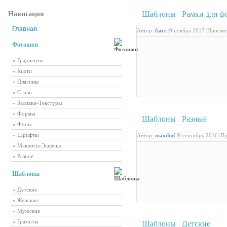
Шаблоны
/
Рамки для ф
Навигация
Главная
Автор:
fiace
|
9 ноябрь 2017 |
Просмот
Фотошоп
» Градиенты
» Кисти
» Плагины
» Стили
» Заливки-Текстуры
» Формы
Шаблоны
/
Разные
: Шко
» Фоны
» Шрифты
Автор:
maxdmf
|
9 сентябрь 2016 |
Пр
» Макросы-Экшены
» Разное
Шаблоны
» Детские
» Женские
» Мужские
» Грамоты
Шаблоны
/
Детские
: Ви