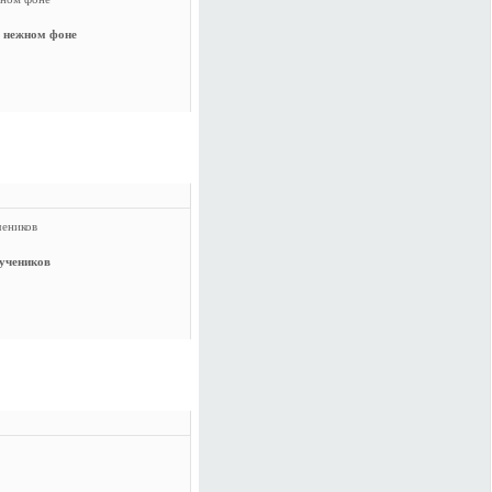
 нежном фоне
ками для наших
учеников