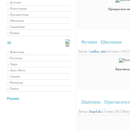
» Детские
» Новогодние
Прекрасная ш
» Праздничные
» Школьные
» Свадебные
» Разные
Футажи
/
Школьные
: К
3D
обожаемых учеников
Автор:
vasilisa_miss
|
24 август 2012 
» Животные
» Растения
» Люди
Красивая
» Авто-Мото
» Здания
» Интерьер
» Разное
Разное
Шаблоны
/
Пригласите
Автор:
AngeLika
|
3 июнь 2012 |
Прос
Самые рейтинговые новости