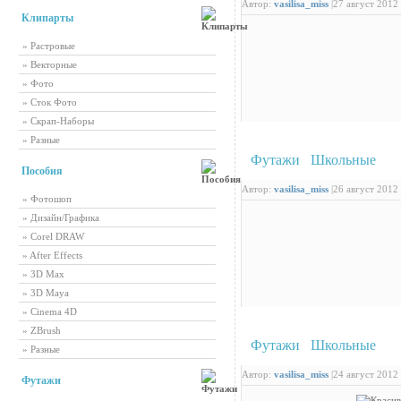
Автор:
vasilisa_miss
|
27 август 2012 
Клипарты
» Растровые
» Векторные
» Фото
» Сток Фото
» Скрап-Наборы
» Разные
Футажи
/
Школьные
: К
Пособия
Автор:
vasilisa_miss
|
26 август 2012 
» Фотошоп
» Дизайн/Графика
» Corel DRAW
» After Effects
» 3D Max
» 3D Maya
» Cinema 4D
» ZBrush
Футажи
/
Школьные
: К
» Разные
карандашами на нежном
Автор:
vasilisa_miss
|
24 август 2012 
Футажи