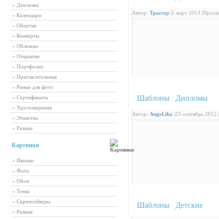
» Дипломы
Автор:
Трассер
|
5 март 2013 |
Просмо
» Календари
» Обертки
» Конверты
» Обложки
» Открытки
» Портфолио
» Пригласительные
» Рамки для фото
Шаблоны
/
Дипломы
: Д
» Сертификаты
» Удостоверения
Автор:
AngeLika
|
23 сентябрь 2012 |
» Этикетки
» Разные
Картинки
» Иконки
» Фото
» Обои
» Темы
» Скринсейверы
Шаблоны
/
Детские
: Кр
» Разные