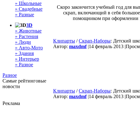
» Школьные
Скоро закончится учебный год для вы
» Свадебные
скрап, включающий в себя большое
» Разные
помощником при оформлении ш
3D
» Животные
» Растения
Клипарты
/
Скрап-Наборы
: Детский шк
» Люди
Автор:
maxdmf
|
14 февраль 2013 |
Просмо
» Авто-Мото
» Здания
» Интерьер
» Разное
Разное
Самые рейтинговые
новости
Клипарты
/
Скрап-Наборы
: Детский шко
Автор:
maxdmf
|
14 февраль 2013 |
Просмо
Реклама