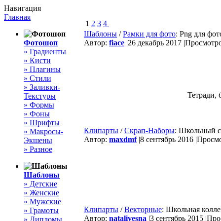
Навигация
Главная
1
2
3
4
Шаблоны
/
Рамки для фото
: Png для фо
Фотошоп
Автор:
fiace
|
26 декабрь 2017 |
Просмотров
» Градиенты
» Кисти
» Плагины
» Стили
» Заливки-
Тетради,
Текстуры
» Формы
» Фоны
» Шрифты
Клипарты
/
Скрап-Наборы
: Школьный с
» Макросы-
Автор:
maxdmf
|
8 сентябрь 2016 |
Просмо
Экшены
» Разное
Шаблоны
» Детские
» Женские
» Мужские
Клипарты
/
Векторные
: Школьная колле
» Грамоты
Автор:
natalivesna
|
3 сентябрь 2015 |
Прос
» Дипломы