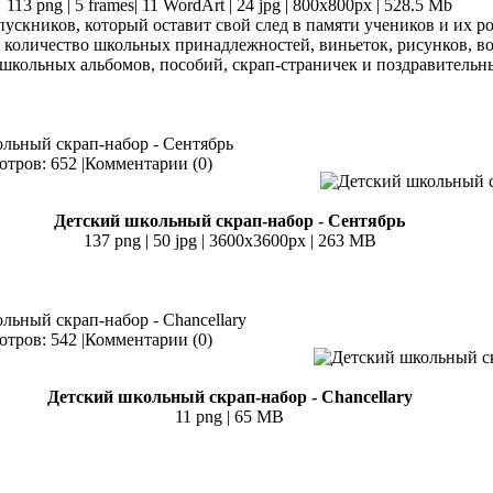
113 png | 5 frames| 11 WordArt | 24 jpg | 800x800px | 528.5 Mb
пускников, который оставит свой след в памяти учеников и их 
 количество школьных принадлежностей, виньеток, рисунков, во
кольных альбомов, пособий, скрап-страничек и поздравительн
ольный скрап-набор - Сентябрь
тров: 652 |
Комментарии (0)
Детский школьный скрап-набор - Сентябрь
137 png | 50 jpg | 3600х3600px | 263 MB
льный скрап-набор - Chancellary
тров: 542 |
Комментарии (0)
Детский школьный скрап-набор - Chancellary
11 png | 65 MB