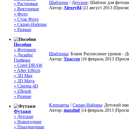
Шаблоны
/
Детские
: Шаблон для фотош
» Растровые
Автор:
Alexey84
|
22 август 2013 |
Просмот
» Векторные
» Фото
» Сток Фото
» Скрап-Наборы
» Разные
Пособия
» Фотошоп
Шаблоны
: Бланк Расписание уроков - 
» Дизайн/
Автор:
Трассер
|
16 февраль 2013 |
Просмо
Графика
» Corel DRAW
» After Effects
» 3D Max
» 3D Maya
» Cinema 4D
» ZBrush
» Разные
Клипарты
/
Скрап-Наборы
: Детский шк
Автор:
maxdmf
|
14 февраль 2013 |
Просмо
Футажи
» Детские
» Новогодние
» Праздничные