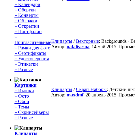
» Календари
» Обертки
» Конверты
» Обложки
» Открытки
» Портфолио
»
Клипарты
/
Векторные
: Backgrounds - Ba
Пригласительные
Автор:
natalivesna
|
14 май 2015 |
Просмот
» Рамки для фото
» Сертификаты
» Удостоверения
» Этикетки
» Разные
Картинки
Клипарты
/
Скрап-Наборы
: Детский шк
» Иконки
Автор:
maxdmf
|
20 апрель 2015 |
Просмот
» Фото
» Обои
» Темы
» Скринсейверы
» Разные
Клипарты