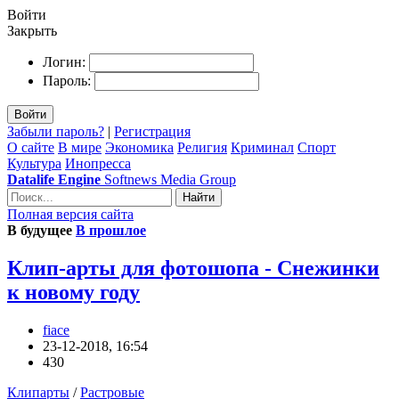
Войти
Закрыть
Логин:
Пароль:
Войти
Забыли пароль?
|
Регистрация
О сайте
В мире
Экономика
Религия
Криминал
Спорт
Культура
Инопресса
Datalife Engine
Softnews Media Group
Найти
Полная версия сайта
В будущее
В прошлое
Клип-арты для фотошопа - Снежинки
к новому году
fiace
23-12-2018, 16:54
430
Клипарты
/
Растровые