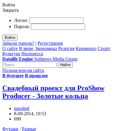
Войти
Закрыть
Логин:
Пароль:
Войти
Забыли пароль?
|
Регистрация
О сайте
В мире
Экономика
Религия
Криминал
Спорт
Культура
Инопресса
Datalife Engine
Softnews Media Group
Найти
Полная версия сайта
В будущее
В прошлое
Свадебный проект для ProShow
Producer - Золотые кольца
maxdmf
8-09-2014, 19:53
699
Футажи
/
Разные