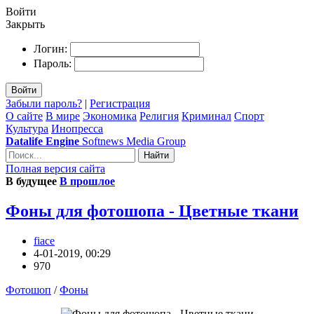
Войти
Закрыть
Логин:
Пароль:
Войти
Забыли пароль?
|
Регистрация
О сайте
В мире
Экономика
Религия
Криминал
Спорт
Культура
Инопресса
Datalife Engine
Softnews Media Group
Найти
Полная версия сайта
В будущее
В прошлое
Фоны для фотошопа - Цветные ткани
fiace
4-01-2019, 00:29
970
Фотошоп
/
Фоны