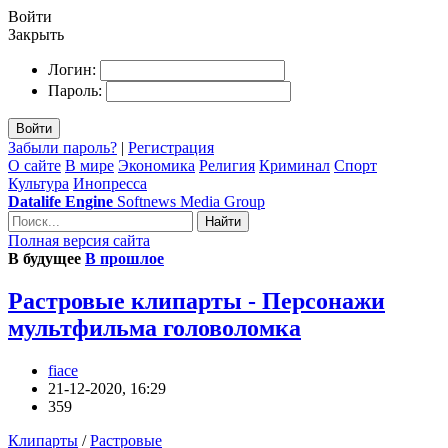
Войти
Закрыть
Логин:
Пароль:
Войти
Забыли пароль?
|
Регистрация
О сайте
В мире
Экономика
Религия
Криминал
Спорт
Культура
Инопресса
Datalife Engine
Softnews Media Group
Найти
Полная версия сайта
В будущее
В прошлое
Растровые клипарты - Персонажи
мультфильма головоломка
fiace
21-12-2020, 16:29
359
Клипарты
/
Растровые