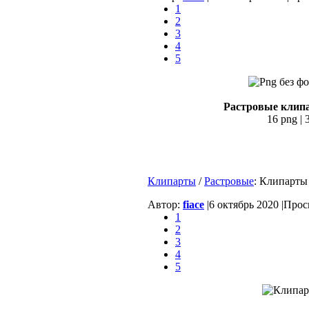
1
2
3
4
5
Растровые клип
16 png | 
Клипарты
/
Растровые
: Клипарты
Автор:
fiace
|
6 октябрь 2020 |
Просм
1
2
3
4
5