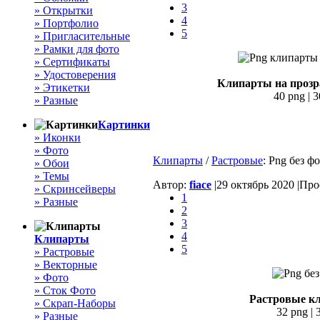
3
» Открытки
4
» Портфолио
5
» Пригласительные
» Рамки для фото
» Сертификаты
» Удостоверения
Клипарты на прозр
» Этикетки
40 png | 3
» Разные
Картинки
» Иконки
» Фото
Клипарты
/
Растровые
: Png без 
» Обои
» Темы
Автор:
fiace
|
29 октябрь 2020 |
Прос
» Скринсейверы
1
» Разные
2
3
4
Клипарты
5
» Растровые
» Векторные
» Фото
» Сток Фото
Растровые к
» Скрап-Наборы
32 png | 
» Разные