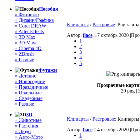
Пособия
» Фотошоп
» Дизайн/Графика
Клипарты
/
Растровые
: Png клип
» Corel DRAW
» After Effects
Автор:
fiace
|
17 октябрь 2020 |
Прос
» 3D Max
1
» 3D Maya
2
» Cinema 4D
3
» ZBrush
4
» Разные
5
Футажи
» Детские
» Новогодние
Прозрачные карти
» Праздничные
29 png | 
» Школьные
» Свадебные
» Разные
3D
Клипарты
/
Растровые
: Клипарты
» Животные
» Растения
Автор:
fiace
|
14 октябрь 2020 |
Прос
» Люди
1
» Авто-Мото