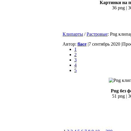
Картинки на п
36 png | 
Клипарты
/
Растровые
: Png клип
Автор:
fiace
|
7 сентябрь 2020 |
Прос
1
2
3
4
5
Png без 
51 png | 3