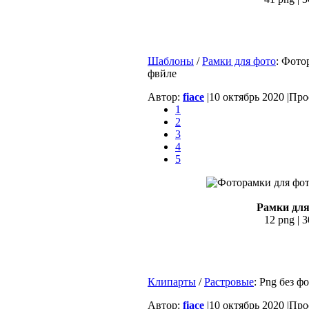
Шаблоны
/
Рамки для фото
: Фото
фвйле
Автор:
fiace
|
10 октябрь 2020 |
Прос
1
2
3
4
5
Рамки для
12 png | 3
Клипарты
/
Растровые
: Png без 
Автор:
fiace
|
10 октябрь 2020 |
Прос