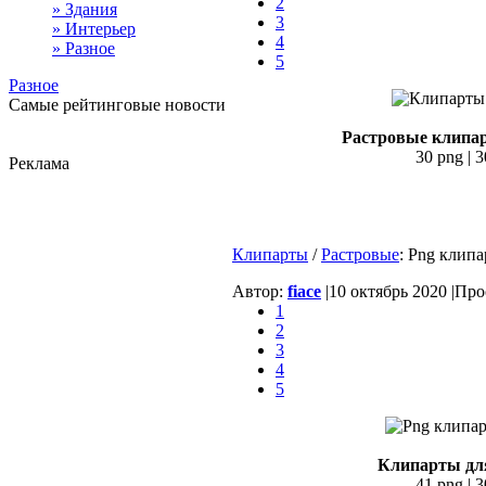
2
» Здания
3
» Интерьер
4
» Разное
5
Разное
Самые рейтинговые новости
Растровые клипар
30 png | 3
Реклама
Клипарты
/
Растровые
: Png клипа
Автор:
fiace
|
10 октябрь 2020 |
Прос
1
2
3
4
5
Клипарты для
41 png | 3