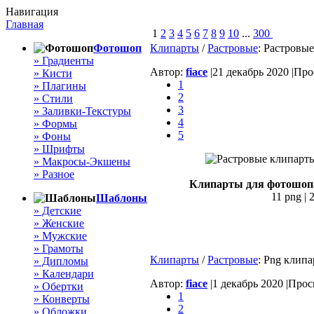
Навигация
Главная
1
2
3
4
5
6
7
8
9
10
...
300
Фотошоп
Клипарты
/
Растровые
: Растровы
» Градиенты
Автор:
fiace
|
21 декабрь 2020 |
Прос
» Кисти
1
» Плагины
2
» Стили
3
» Заливки-Текстуры
4
» Формы
5
» Фоны
» Шрифты
» Макросы-Экшены
» Разное
Клипарты для фотошопа
11 png | 
Шаблоны
» Детские
» Женские
» Мужские
» Грамоты
Клипарты
/
Растровые
: Png клип
» Дипломы
» Календари
Автор:
fiace
|
1 декабрь 2020 |
Просм
» Обертки
1
» Конверты
2
» Обложки