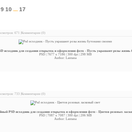
9
10
...
17
Psd исходник - Пусть украшают розы жизнь бутонами своими
смотров: 671 |
Комментарии (0)
D исходник для создания открыток и оформления фото - Пусть украшают розы жизнь 
PSD | 7677 x 7186 | 300 dpi | 298 MB
Author: Lantana
Psd исходник - Цветов розовых ласковый свет
смотров: 733 |
Комментарии (0)
йный PSD исходник для создания открыток и оформления фото - Цветов розовых ласк
PSD | 7087 x 7087 | 300 dpi | 206 MB
Author: Lantana