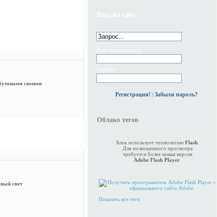
Вход на сайт
Имя пользователя :
Пароль :
бутонами своими
Регистрация!
Забыли пароль?
|
Облако тегов
Блок использует технологию
Flash
.
Для полноценного просмотра
требуется более новая версия
Adobe Flash Player
.
овый свет
Показать все теги