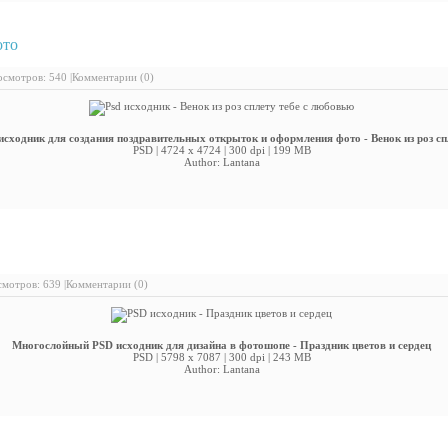
ото
: Psd исходник - Венок из роз сплету тебе с любовью
смотров: 540 |
Комментарии (0)
ходник для создания поздравительных открыток и оформления фото - Венок из роз сп
PSD | 4724 x 4724 | 300 dpi | 199 MB
Author: Lantana
PSD исходник - Праздник цветов и сердец
мотров: 639 |
Комментарии (0)
Многослойный PSD исходник для дизайна в фотошопе - Праздник цветов и сердец
PSD | 5798 x 7087 | 300 dpi | 243 MB
Author: Lantana