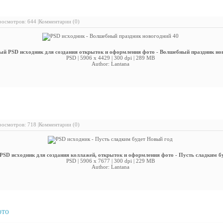
PSD исходник - Волшебный праздник новогодний 40
осмотров: 644 |
Комментарии (0)
й PSD исходник для создания открыток и оформления фото - Волшебный праздник но
PSD | 5906 x 4429 | 300 dpi | 289 MB
Author: Lantana
PSD исходник - Пусть сладким будет Новый год
осмотров: 718 |
Комментарии (0)
SD исходник для создания коллажей, открыток и оформления фото - Пусть сладким б
PSD | 5906 x 7677 | 300 dpi | 229 MB
Author: Lantana
ото
: Фоторамка для фотошопа - Новогодняя открытка