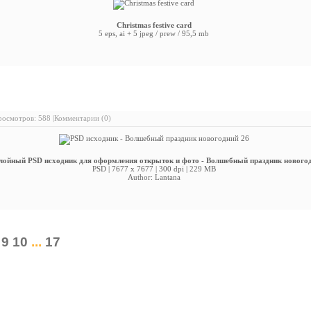
Christmas festive card
5 eps, ai + 5 jpeg / prew / 95,5 mb
PSD исходник - Волшебный праздник новогодний 26
осмотров: 588 |
Комментарии (0)
лойный PSD исходник для оформления открыток и фото - Волшебный праздник нового
PSD | 7677 x 7677 | 300 dpi | 229 MB
Author: Lantana
9
10
...
17