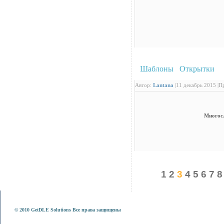
Шаблоны
/
Открытки
: 
Автор:
Lantana
|
11 декабрь 2015 |
Пр
Многос
1
2
3
4
5
6
7
8
© 2010 GetDLE Solutions Все права защищены