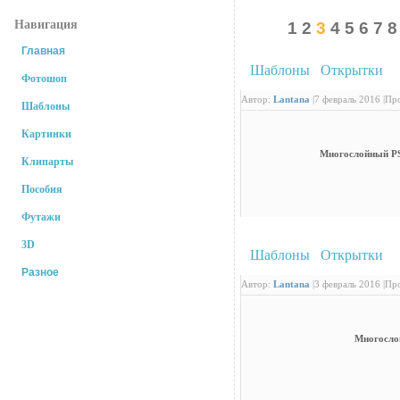
Навигация
1
2
3
4
5
6
7
8
Главная
Шаблоны
/
Открытки
: 
Фотошоп
Автор:
Lantana
|
7 февраль 2016 |
Про
Шаблоны
Картинки
Многослойный PS
Клипарты
Пособия
Футажи
3D
Шаблоны
/
Открытки
: 
Разное
Автор:
Lantana
|
3 февраль 2016 |
Про
Самые рейтинговые новости
Многосло