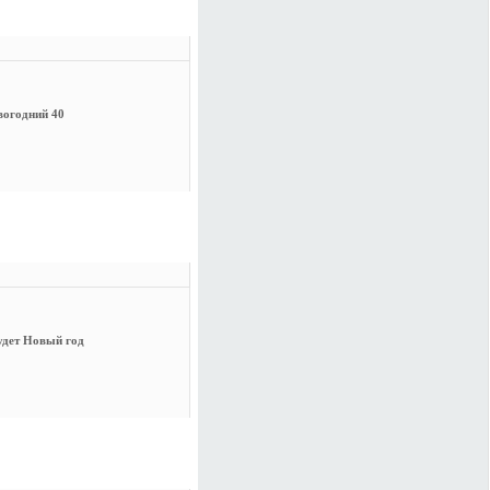
вогодний 40
удет Новый год