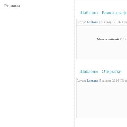
Реклама
Шаблоны
/
Рамки для ф
Автор:
Lantana
|
20 январь 2016 |
Про
Многослойный PSD ис
Шаблоны
/
Открытки
: 
Автор:
Lantana
|
5 январь 2016 |
Прос