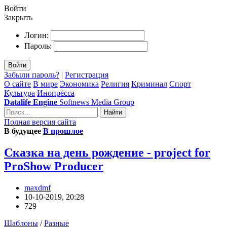
Войти
Закрыть
Логин:
Пароль:
Войти
Забыли пароль?
|
Регистрация
О сайте
В мире
Экономика
Религия
Криминал
Спорт
Культура
Инопресса
Datalife Engine
Softnews Media Group
Найти
Полная версия сайта
В будущее
В прошлое
Сказка на день рождение - project for
ProShow Producer
maxdmf
10-10-2019, 20:28
729
Шаблоны
/
Разные