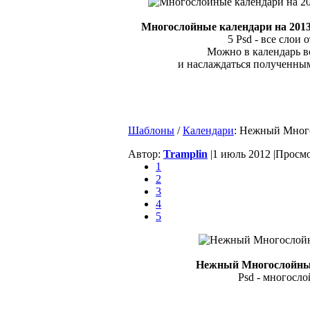
Многослойные календари на 2013 
5 Psd - все слои 
Можно в календарь вс
и наслаждаться полученны
Шаблоны
/
Календари
: Нежный Много
Автор:
Tramplin
|
1 июль 2012 |
Просмо
1
2
3
4
5
Нежный Многослойный
Psd - многослой