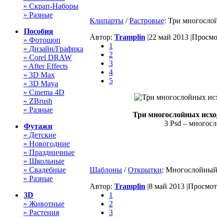
» Скрап-Наборы
» Разные
Клипарты
/
Растровые
: Три многосло
Пособия
Автор:
Tramplin
|
22 май 2013 |
Просмот
» Фотошоп
1
» Дизайн/Графика
2
» Corel DRAW
3
» After Effects
4
» 3D Max
5
» 3D Maya
» Cinema 4D
» ZBrush
» Разные
Три многослойных исхо
3 Psd – многосл
Футажи
» Детские
» Новогодние
» Праздничные
» Школьные
» Свадебные
Шаблоны
/
Открытки
: Многослойный
» Разные
Автор:
Tramplin
|
8 май 2013 |
Просмотр
3D
1
» Животные
2
» Растения
3