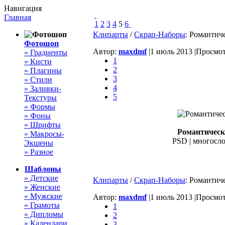
Навигация
Главная
1
2
3
4
5
6
Клипарты
/
Скрап-Наборы
: Романтич
Фотошоп
Автор:
maxdmf
|
1 июль 2013 |
Просмотр
» Градиенты
1
» Кисти
2
» Плагины
3
» Стили
4
» Заливки-
5
Текстуры
» Формы
» Фоны
» Шрифты
Романтическ
» Макросы-
PSD | многосло
Экшены
» Разное
Шаблоны
» Детские
Клипарты
/
Скрап-Наборы
: Романтич
» Женские
» Мужские
Автор:
maxdmf
|
1 июль 2013 |
Просмотр
» Грамоты
1
» Дипломы
2
» Календари
3