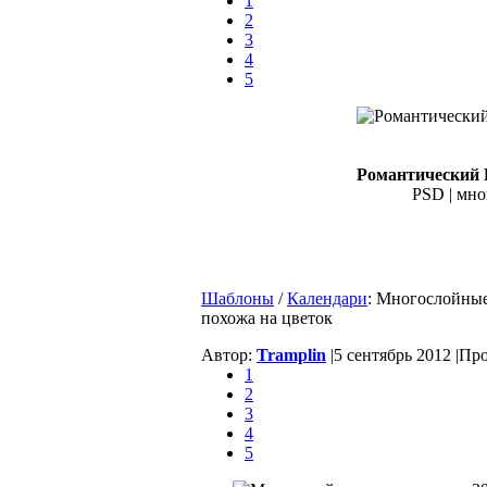
1
2
3
4
5
Романтический 
PSD | мно
Шаблоны
/
Календари
: Многослойные 
похожа на цветок
Автор:
Tramplin
|
5 сентябрь 2012 |
Про
1
2
3
4
5