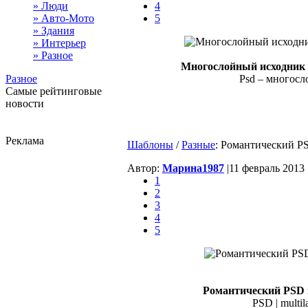
» Люди
4
» Авто-Мото
5
» Здания
» Интерьер
» Разное
Многослойный исходник 
Разное
Psd – многосло
Самые рейтинговые
новости
Реклама
Шаблоны
/
Разные
: Романтический P
Автор:
Марина1987
|
11 февраль 2013 
1
2
3
4
5
Романтический PSD 
PSD | multil