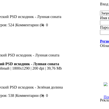
Вход 
еский PSD исходник - Лунная соната
Имя п
ов: 524 |
Комментарии (0)
0
Парол
Реги
Обла
ий PSD исходник - Лунная соната
йный | 1800x1290 | 200 dpi | 39,76 Mb
еский PSD исходник - Зелёная долина
ов: 538 |
Комментарии (0)
0
Пок
Рекл