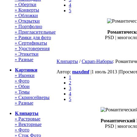
» Обертки
4
» Конверты
5
» Обложки
» Открытки
» Портфолио
» Пригласительные
Романтически
» Рамки для фото
PSD | многосло
» Сертификаты
» Удостоверения
» Этикетки
» Разные
Клипарты
/
Скрап-Наборы
: Романтич
Картинки
Автор:
maxdmf
|
1 июль 2013 |
Просмотр
» Иконки
1
» Фото
2
» Обои
3
» Темы
4
» Скринсейверы
5
» Разные
Клипарты
» Растровые
Романтический 
» Векторные
PSD | многосло
» Фото
» Сток Фото