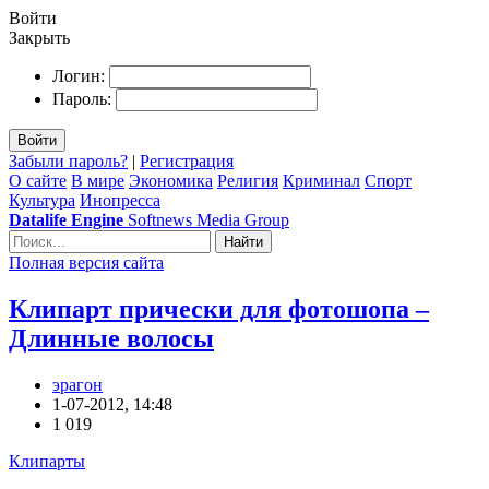
Войти
Закрыть
Логин:
Пароль:
Войти
Забыли пароль?
|
Регистрация
О сайте
В мире
Экономика
Религия
Криминал
Спорт
Культура
Инопресса
Datalife Engine
Softnews Media Group
Найти
Полная версия сайта
Клипарт прически для фотошопа –
Длинные волосы
эрагон
1-07-2012, 14:48
1 019
Клипарты