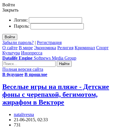
Войти
Закрыть
Логин:
Пароль:
Войти
Забыли пароль?
|
Регистрация
О сайте
В мире
Экономика
Религия
Криминал
Спорт
Культура
Инопресса
Datalife Engine
Softnews Media Group
Найти
Полная версия сайта
В будущее
В прошлое
Веселые игры на пляже - Детские
фоны с черепахой, бегимотом,
жирафом в Векторе
natalivesna
21-06-2015, 02:33
731