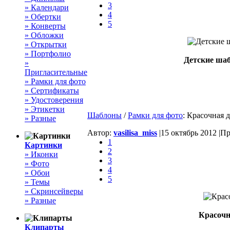
3
» Календари
4
» Обертки
5
» Конверты
» Обложки
» Открытки
» Портфолио
Детские шаб
»
Пригласительные
» Рамки для фото
» Сертификаты
» Удостоверения
» Этикетки
Шаблоны
/
Рамки для фото
: Красочная 
» Разные
Автор:
vasilisa_miss
|
15 октябрь 2012 |
Пр
1
Картинки
2
» Иконки
3
» Фото
4
» Обои
5
» Темы
» Скринсейверы
» Разные
Красочн
Клипарты