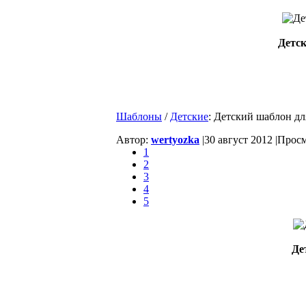
Детск
Шаблоны
/
Детские
: Детский шаблон дл
Автор:
wertyozka
|
30 август 2012 |
Просм
1
2
3
4
5
Де