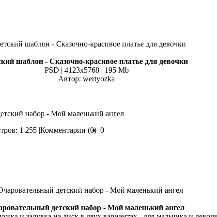
ский шаблон - Сказочно-красивое платье для девочки
PSD | 4123x5768 | 195 Mb
Автор: wertyozka
детский набор - Мой маленький ангел
ров: 1 255 |
Комментарии (0)
0
аровательный детский набор - Мой маленький ангел
ожка и задувка на диск в двух вариантах - для мальчика и девоч