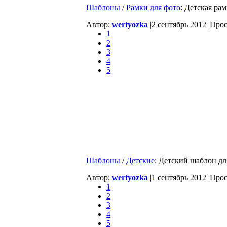
Шаблоны
/
Рамки для фото
: Детская ра
Автор:
wertyozka
|
2 сентябрь 2012 |
Прос
1
2
3
4
5
Шаблоны
/
Детские
: Детский шаблон дл
Автор:
wertyozka
|
1 сентябрь 2012 |
Прос
1
2
3
4
5