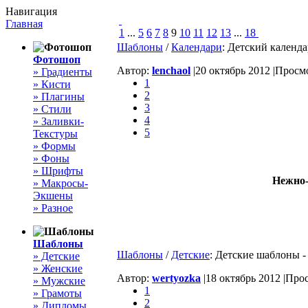
Навигация
Главная
1
...
5
6
7
8
9
10
11
12
13
...
18
Шаблоны
/
Календари
: Детский календа
Фотошоп
Автор:
lenchaol
|
20 октябрь 2012 |
Просмо
» Градиенты
1
» Кисти
2
» Плагины
3
» Стили
4
» Заливки-
5
Текстуры
» Формы
» Фоны
» Шрифты
Нежно-
» Макросы-
Экшены
» Разное
Шаблоны
Шаблоны
/
Детские
: Детские шаблоны -
» Детские
» Женские
Автор:
wertyozka
|
18 октябрь 2012 |
Прос
» Мужские
1
» Грамоты
2
» Дипломы