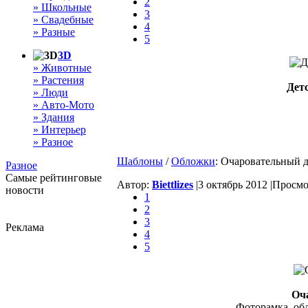
2
» Школьные
3
» Свадебные
4
» Разные
5
3D
» Животные
» Растения
Дет
» Люди
» Авто-Мото
» Здания
» Интерьер
» Разное
Шаблоны
/
Обложки
: Очаровательный 
Разное
Самые рейтинговые
Автор:
Biettlizes
|
3 октябрь 2012 |
Просмот
новости
1
2
3
Реклама
4
5
Оч
Фоторамка, обл