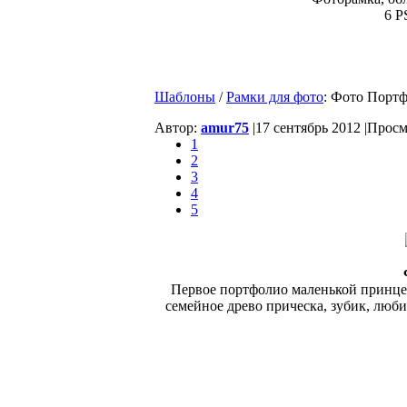
6 P
Шаблоны
/
Рамки для фото
: Фото Порт
Автор:
amur75
|
17 сентябрь 2012 |
Просмо
1
2
3
4
5
Первое портфолио маленькой принце
семейное древо прическа, зубик, люб