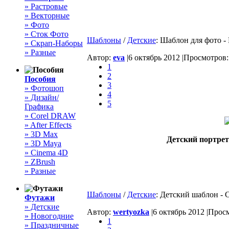
» Растровые
» Векторные
» Фото
» Сток Фото
Шаблоны
/
Детские
: Шаблон для фото -
» Скрап-Наборы
» Разные
Автор:
eva
|
6 октябрь 2012 |
Просмотров: 
1
2
Пособия
3
» Фотошоп
4
» Дизайн/
5
Графика
» Corel DRAW
» After Effects
» 3D Max
Детский портрет
» 3D Maya
» Cinema 4D
» ZBrush
» Разные
Шаблоны
/
Детские
: Детский шаблон - 
Футажи
» Детские
Автор:
wertyozka
|
6 октябрь 2012 |
Просм
» Новогодние
1
» Праздничные