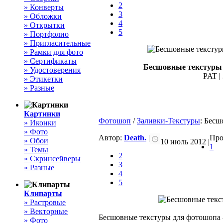
2
» Конверты
3
» Обложки
4
» Открытки
5
» Портфолио
» Пригласительные
» Рамки для фото
» Сертификаты
Бесшовные текстуры 
» Удостоверения
PAT | 
» Этикетки
» Разные
Картинки
Фотошоп
/
Заливки-Текстуры
: Бесш
» Иконки
» Фото
Автор:
Death.
|
Про
» Обои
10 июль 2012 |
1
» Темы
2
» Скринсейверы
3
» Разные
4
5
Клипарты
» Растровые
» Векторные
Бесшовные текстуры для фотошопа 
» Фото