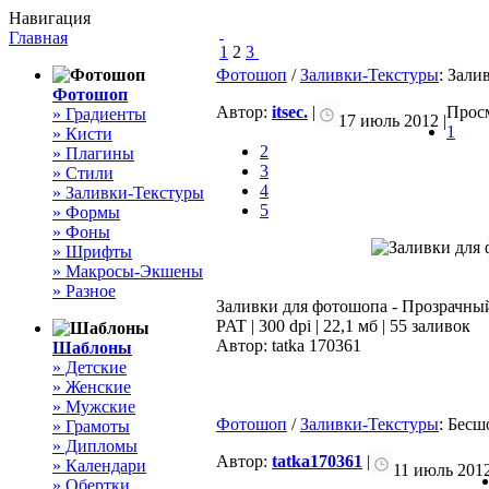
Навигация
Главная
1
2
3
Фотошоп
/
Заливки-Текстуры
: Зали
Фотошоп
Автор:
itsec.
|
Просм
» Градиенты
17 июль 2012 |
1
» Кисти
2
» Плагины
3
» Стили
4
» Заливки-Текстуры
5
» Формы
» Фоны
» Шрифты
» Макросы-Экшены
» Разное
Заливки для фотошопа - Прозрачны
PAT | 300 dpi | 22,1 мб | 55 заливок
Автор: tatka 170361
Шаблоны
» Детские
» Женские
» Мужские
Фотошоп
/
Заливки-Текстуры
: Бесш
» Грамоты
» Дипломы
Автор:
tatka170361
|
» Календари
11 июль 2012
» Обертки