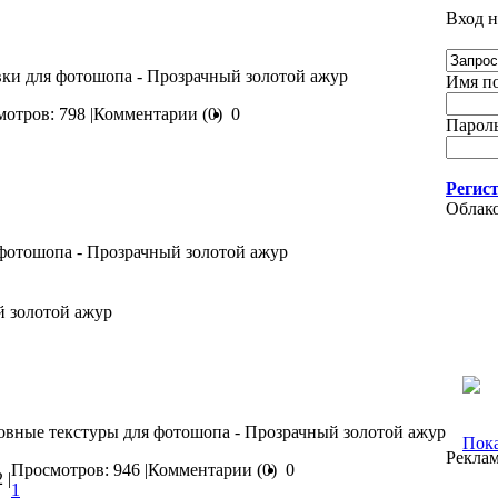
Вход н
вки для фотошопа - Прозрачный золотой ажур
Имя по
отров: 798 |
Комментарии (0)
0
Пароль
Регис
Облако
й золотой ажур
овные текстуры для фотошопа - Прозрачный золотой ажур
Пока
Рекла
Просмотров: 946 |
Комментарии (0)
0
 |
1