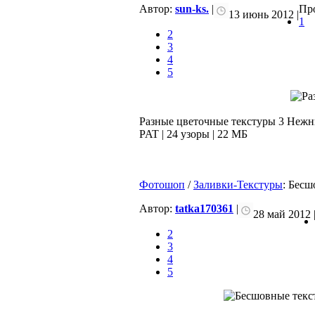
Автор:
sun-ks.
|
Про
13 июнь 2012 |
1
2
3
4
5
Разные цветочные текстуры 3 Нежн
PAT | 24 узоры | 22 МБ
Фотошоп
/
Заливки-Текстуры
: Бесш
Автор:
tatka170361
|
28 май 2012 
2
3
4
5