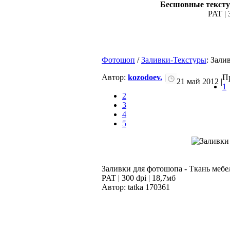
Бесшовные тексту
PAT | 
Фотошоп
/
Заливки-Текстуры
: Зали
Автор:
kozodoev.
|
Пр
21 май 2012 |
1
2
3
4
5
Заливки для фотошопа - Ткань мебе
PAT | 300 dpi | 18,7мб
Автор: tatka 170361