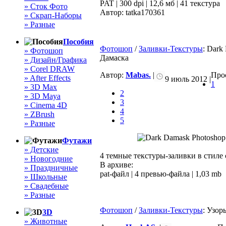
PAT | 300 dpi | 12,6 мб | 41 текстура
» Сток Фото
Автор: tatka170361
» Скрап-Наборы
» Разные
Пособия
Фотошоп
/
Заливки-Текстуры
: Dark
» Фотошоп
Дамаска
» Дизайн/Графика
» Corel DRAW
Автор:
Mabas.
|
Прос
» After Effects
9 июль 2012 |
1
» 3D Max
2
» 3D Maya
3
» Cinema 4D
4
» ZBrush
5
» Разные
Футажи
» Детские
4 темные текстуры-заливки в стиле 
» Новогодние
В архиве:
» Праздничные
pat-файл | 4 превью-файла | 1,03 mb
» Школьные
» Свадебные
» Разные
Фотошоп
/
Заливки-Текстуры
: Узор
3D
» Животные