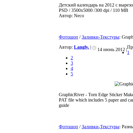
Детский календарь на 2012 с вырезо
PSD / 3500х5000 /300 dpi / 110 MB
Автор: Neco
Фотошоп
/
Заливки-Текстуры
: Grap
Автор:
Langly.
|
Пр
14 июнь 2012 |
1
2
3
4
5
GraphicRiver - Torn Edge Sticker Make
PAT file which includes 5 paper and car
guide
Фотошоп
/
Заливки-Текстуры
: Разн