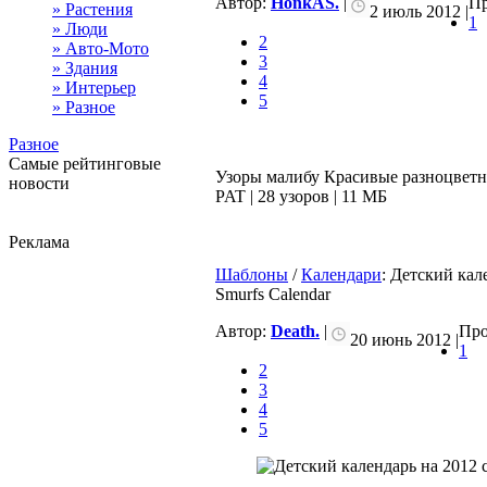
Автор:
HonkAS.
|
Пр
» Растения
2 июль 2012 |
1
» Люди
2
» Авто-Мото
3
» Здания
4
» Интерьер
5
» Разное
Разное
Самые рейтинговые
Узоры малибу Красивые разноцветн
новости
PAT | 28 узоров | 11 МБ
Реклама
Шаблоны
/
Календари
: Детский кал
Smurfs Calendar
Автор:
Death.
|
Про
20 июнь 2012 |
1
2
3
4
5