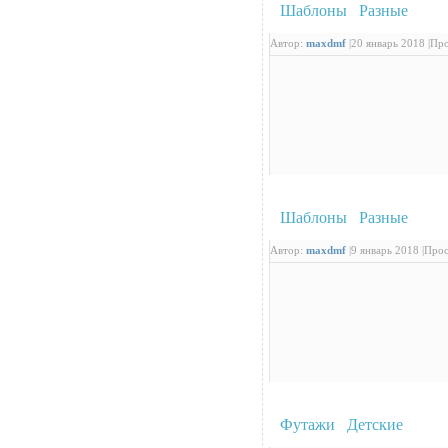
Шаблоны
/
Разные
: Про
Автор:
maxdmf
|
20 январь 2018 |
Про
Шаблоны
/
Разные
: Про
Автор:
maxdmf
|
9 январь 2018 |
Прос
Футажи
/
Детские
: Ком