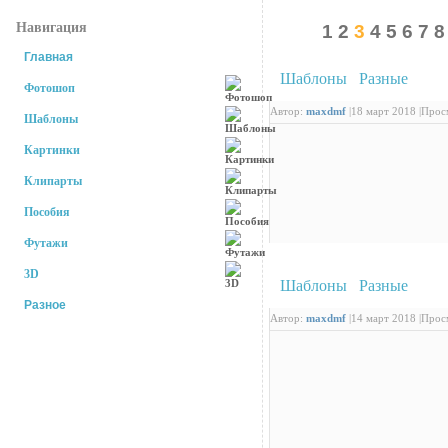
Навигация
1
2
3
4
5
6
7
8
Главная
Шаблоны
/
Разные
: С д
Фотошоп
Автор:
maxdmf
|
18 март 2018 |
Просм
Шаблоны
Картинки
Клипарты
Пособия
Футажи
3D
Шаблоны
/
Разные
: Про
Разное
Автор:
maxdmf
|
14 март 2018 |
Просм
Самые рейтинговые новости