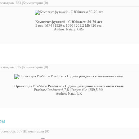
смотров: 753 |
Комментарии (0)
Комплект футажей - С Юбилеем 50-70 лет
5 pcs | MP4 | 1920 x 1080 | 201.2 Mb | 20 sec.
Author: Nataly_GRo
ект для ProShow Producer - С Днём рождения в винтажном стиле
смотров: 575 |
Комментарии (0)
Проект для ProShow Producer - С Днём рождения в винтажном стиле
Proshow Producer 6,7,8 | Project file | 259,5 Mb
Author: Natali LK
ры
: Детский скрап-набор - Amuse Me
осмотров: 667 |
Комментарии (0)