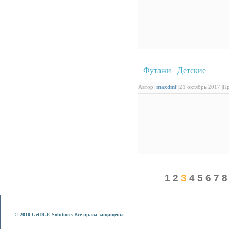
Футажи
/
Детские
: Фут
Автор:
maxdmf
|
21 октябрь 2017 |
Пр
1
2
3
4
5
6
7
8
© 2010 GetDLE Solutions Все права защищены