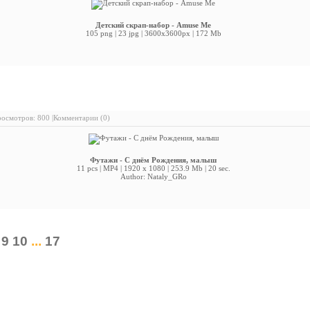
Детский скрап-набор - Amuse Me
105 png | 23 jpg | 3600x3600px | 172 Mb
ажи - С днём Рождения, малыш
осмотров: 800 |
Комментарии (0)
Футажи - С днём Рождения, малыш
11 pcs | MP4 | 1920 x 1080 | 253.9 Mb | 20 sec.
Author: Nataly_GRo
9
10
...
17