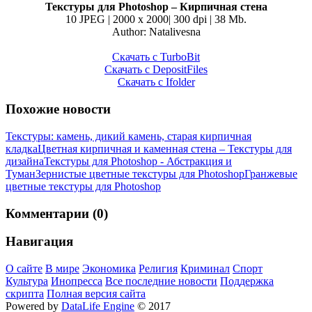
Текстуры для Photoshop – Кирпичная стена
10 JPEG | 2000 x 2000| 300 dpi | 38 Mb.
Author: Natalivesna
Скачать с TurboBit
Скачать с DepositFiles
Скачать с Ifolder
Похожие новости
Текстуры: камень, дикий камень, старая кирпичная
кладка
Цветная кирпичная и каменная стена – Текстуры для
дизайна
Текстуры для Photoshop - Абстракция и
Туман
Зернистые цветные текстуры для Photoshop
Гранжевые
цветные текстуры для Photoshop
Комментарии (0)
Навигация
О сайте
В мире
Экономика
Религия
Криминал
Спорт
Культура
Инопресса
Все последние новости
Поддержка
скрипта
Полная версия сайта
Powered by
DataLife Engine
© 2017