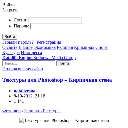
Войти
Закрыть
Логин:
Пароль:
Войти
Забыли пароль?
|
Регистрация
О сайте
В мире
Экономика
Религия
Криминал
Спорт
Культура
Инопресса
Datalife Engine
Softnews Media Group
Найти
Полная версия сайта
Текстуры для Photoshop – Кирпичная стена
natalivesna
8-10-2012, 21:16
1 141
Фотошоп
/
Заливки-Текстуры