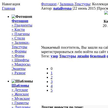
Навигация
Фотошоп
/
Заливки-Текстуры
: Коллекц
Главная
Автор:
natalivesna
|
22 июнь 2015 |
Просмо
Фотошоп
Ко
» Градиенты
20 
» Кисти
» Плагины
» Стили
» Заливки-
Текстуры
Уважаемый посетитель, Вы зашли на са
» Формы
зарегистрироваться либо войти на сайт
» Фоны
Теги:
узор
Текстуры
дизайн
бежевый
» Шрифты
» Макросы-
Экшены
0
» Разное
1
2
3
Шаблоны
4
» Детские
5
» Женские
» Мужские
» Грамоты
» Дипломы
Другие новости по теме: