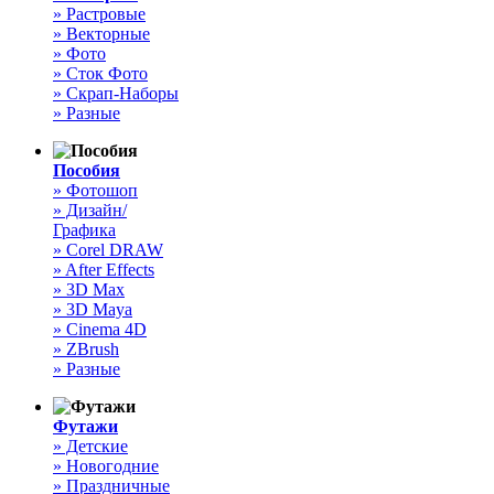
» Растровые
» Векторные
» Фото
» Сток Фото
» Скрап-Наборы
» Разные
Пособия
» Фотошоп
» Дизайн/
Графика
» Corel DRAW
» After Effects
» 3D Max
» 3D Maya
» Cinema 4D
» ZBrush
» Разные
Футажи
» Детские
» Новогодние
» Праздничные