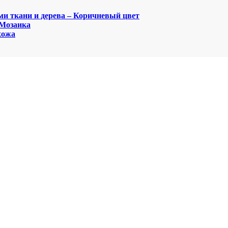
ми ткани и дерева – Коричневый цвет
 Мозаика
кожа