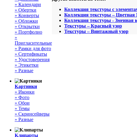
» Календари
Коллекция текстуры с элемента
» Обертки
Коллекция текстуры – Цветная
» Конверты
Коллекция текстуры - Змеиная 
» Обложки
Текстуры – Красный узор
» Открытки
Текстуры – Винтажный узор
» Портфолио
»
Пригласительные
» Рамки для фото
» Сертификаты
» Удостоверения
» Этикетки
» Разные
Картинки
» Иконки
» Фото
» Обои
» Темы
» Скринсейверы
» Разные
Клипарты