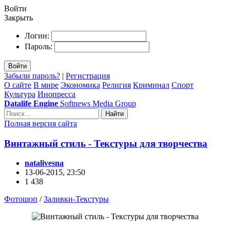
Войти
Закрыть
Логин:
Пароль:
Войти
Забыли пароль?
|
Регистрация
О сайте
В мире
Экономика
Религия
Криминал
Спорт
Культура
Инопресса
Datalife Engine
Softnews Media Group
Найти
Полная версия сайта
Винтажный стиль - Текстуры для творчества
natalivesna
13-06-2015, 23:50
1 438
Фотошоп
/
Заливки-Текстуры