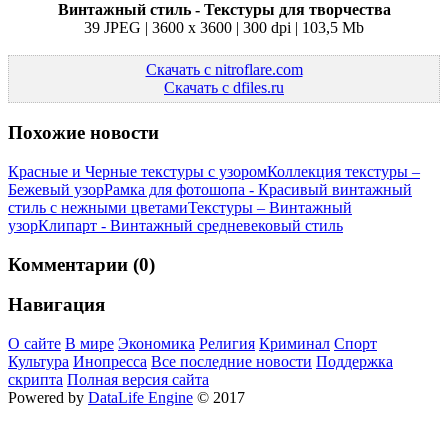
Винтажный стиль - Текстуры для творчества
39 JPEG | 3600 x 3600 | 300 dpi | 103,5 Mb
Скачать с nitroflare.com
Скачать с dfiles.ru
Похожие новости
Красные и Черные текстуры с узором
Коллекция текстуры –
Бежевый узор
Рамка для фотошопа - Красивый винтажный
стиль с нежными цветами
Текстуры – Винтажный
узор
Клипарт - Винтажный средневековый стиль
Комментарии (0)
Навигация
О сайте
В мире
Экономика
Религия
Криминал
Спорт
Культура
Инопресса
Все последние новости
Поддержка
скрипта
Полная версия сайта
Powered by
DataLife Engine
© 2017