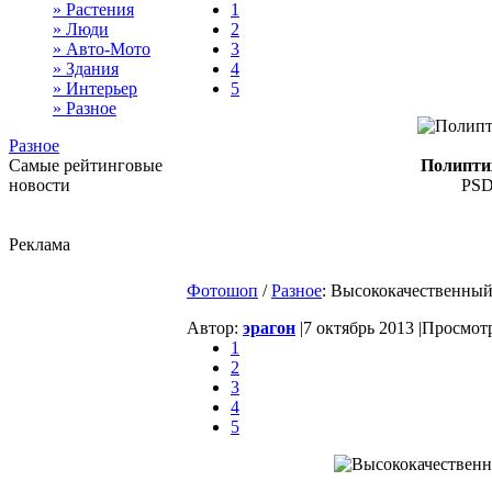
» Растения
1
» Люди
2
» Авто-Мото
3
» Здания
4
» Интерьер
5
» Разное
Разное
Самые рейтинговые
Полиптих
новости
PSD 
Реклама
Фотошоп
/
Разное
: Высококачественный
Автор:
эрагон
|
7 октябрь 2013 |
Просмотр
1
2
3
4
5