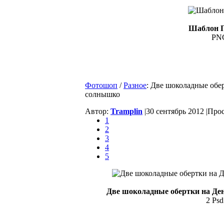
Шаблон По
PNG
Фотошоп
/
Разное
: Две шоколадные обер
солнышко
Автор:
Tramplin
|
30 сентябрь 2012 |
Прос
1
2
3
4
5
Две шоколадные обертки на Ден
2 Psd