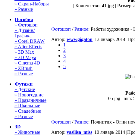
Раб
» Скрап-Наборы
| Количество: 41 jpg | Размеры
» Разные
Пособия
» Фотошоп
Фотошоп
/
Разное
: Работы художника - L
» Дизайн/
Графика
Автор:
wwwgigaton
|
13 январь 2014 |
Про
» Corel DRAW
1
» After Effects
2
» 3D Max
3
» 3D Maya
4
» Cinema 4D
5
» ZBrush
» Разные
Футажи
» Детские
Рабо
» Новогодние
105 jpg | min:
» Праздничные
» Школьные
» Свадебные
» Разные
Фотошоп
/
Разное
: Полиптих - Огни но
3D
» Животные
Автор:
vasilisa_miss
|
10 январь 2014 |
Про