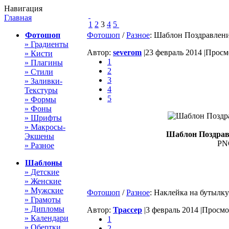
Навигация
Главная
1
2
3
4
5
Фотошоп
Фотошоп
/
Разное
: Шаблон Поздравлен
» Градиенты
Автор:
severom
|
23 февраль 2014 |
Просмо
» Кисти
1
» Плагины
2
» Стили
3
» Заливки-
4
Текстуры
5
» Формы
» Фоны
» Шрифты
» Макросы-
Шаблон Поздрав
Экшены
PNG
» Разное
Шаблоны
» Детские
» Женские
» Мужские
Фотошоп
/
Разное
: Наклейка на бутылк
» Грамоты
» Дипломы
Автор:
Трассер
|
3 февраль 2014 |
Просмот
» Календари
1
» Обертки
2