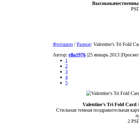
Высококачественный
PSD
Фотошоп
/
Разное
: Valentine's Tri Fold
Автор:
ella1976
|
25 январь 2013 |
Просмот
1
2
3
4
5
Valentine's Tri Fold Car
Стильная темная поздравительная кар
п
2 PSD