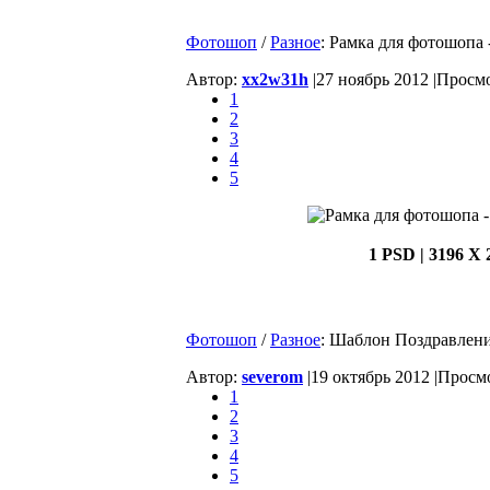
Фотошоп
/
Разное
: Рамка для фотошопа
Автор:
xx2w31h
|
27 ноябрь 2012 |
Просмо
1
2
3
4
5
1 PSD | 3196 X 
Фотошоп
/
Разное
: Шаблон Поздравление
Автор:
severom
|
19 октябрь 2012 |
Просмо
1
2
3
4
5