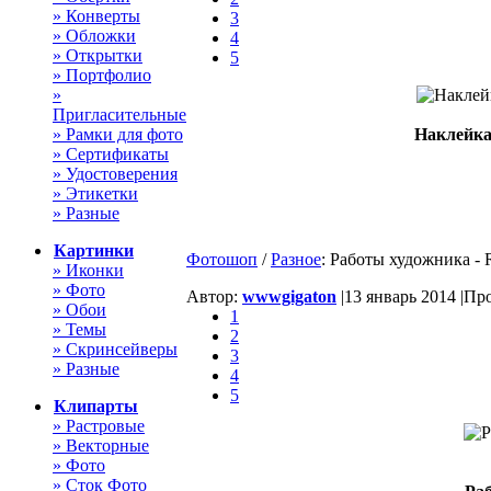
» Конверты
3
» Обложки
4
» Открытки
5
» Портфолио
»
Пригласительные
» Рамки для фото
Наклейка
» Сертификаты
» Удостоверения
» Этикетки
» Разные
Картинки
Фотошоп
/
Разное
: Работы художника - 
» Иконки
» Фото
Автор:
wwwgigaton
|
13 январь 2014 |
Про
» Обои
1
» Темы
2
» Скринсейверы
3
» Разные
4
5
Клипарты
» Растровые
» Векторные
» Фото
» Сток Фото