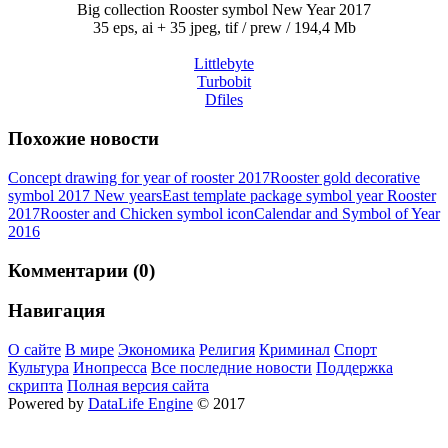
Big collection Rooster symbol New Year 2017
35 eps, ai + 35 jpeg, tif / prew / 194,4 Mb
Littlebyte
Turbobit
Dfiles
Похожие новости
Concept drawing for year of rooster 2017
Rooster gold decorative
symbol 2017 New years
East template package symbol year Rooster
2017
Rooster and Chicken symbol icon
Calendar and Symbol of Year
2016
Комментарии (0)
Навигация
О сайте
В мире
Экономика
Религия
Криминал
Спорт
Культура
Инопресса
Все последние новости
Поддержка
скрипта
Полная версия сайта
Powered by
DataLife Engine
© 2017