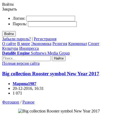
Войти
Закрыть
Логин:
Пароль:
Войти
Забыли пароль?
|
Регистрация
О сайте
В мире
Экономика
Религия
Криминал
Спорт
Культура
Инопресса
Datalife Engine
Softnews Media Group
Найти
Полная версия сайта
Big collection Rooster symbol New Year 2017
Марина1987
20-12-2016, 16:31
1 071
Фотошоп
/
Разное