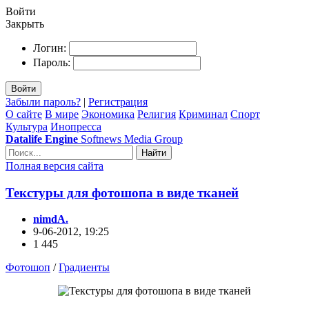
Войти
Закрыть
Логин:
Пароль:
Войти
Забыли пароль?
|
Регистрация
О сайте
В мире
Экономика
Религия
Криминал
Спорт
Культура
Инопресса
Datalife Engine
Softnews Media Group
Найти
Полная версия сайта
Текстуры для фотошопа в виде тканей
nimdA.
9-06-2012, 19:25
1 445
Фотошоп
/
Градиенты