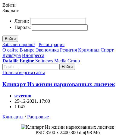
Войти
Закрыть
Логин:
Пароль:
Войти
Забыли пароль?
|
Регистрация
О сайте
В мире
Экономика
Религия
Криминал
Спорт
Культура
Инопресса
Datalife Engine
Softnews Media Group
Найти
Полная версия сайта
Клипарт Из жизни нарисованных лисичек
severom
25-12-2021, 17:00
1 045
Клипарты
/
Растровые
PSD|3500 х 2400|300 dpi| 98 Мб