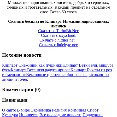
Множество нарисованных лисичек, добрых и сердитых,
смешных и трогательных. Каждый предмет на отдельном
слое. Всего 60 слоев
Скачать бесплатно Клипарт Из жизни нарисованных
лисичек
Скачать с TurboBit.Net:
Скачать с oxy.cloud:
Скачать с hitfiles.net :
Скачать с littlebyte.net:
Похожие новости
Клипарт Снежинки как пушинки
Клипарт Ветки ели, мишура,
бусы
Клипарт Весенняя радуга ирисов
Клипарт Букеты из роз
и смешанные
Векторные цветочные фоны из нарисованных
линий и точек
Комментарии (0)
Навигация
О сайте
В мире
Экономика
Религия
Криминал
Спорт
Культура
Инопресса
Все последние новости
Поддержка