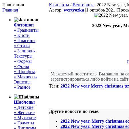
Навигация
Клипарты
/
Векторные
: 2022 New year, M
Главная
Автор:
wertyozka
|
1 октябрь 2021 |
Просм
Фотошоп
2022 New year, Mer
» Градиенты
» Кисти
» Плагины
» Стили
» Заливки-
Текстуры
» Формы
» Фоны
» Шрифты
Уважаемый посетитель, Вы зашли на с
» Макросы-
зарегистрироваться либо войти на сай
Экшены
Теги:
2022
New year
Merry christmas
te
» Разное
Шаблоны
» Детские
Другие новости по теме:
» Женские
» Мужские
2022 New year, Merry christmas edi
» Грамоты
2022 New year, Merry christmas edi
» Дипломы