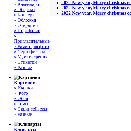
2022 New year, Merry christmas edi
» Календари
2022 New year, Merry christmas edi
» Обертки
2022 New year, Merry christmas edi
» Конверты
» Обложки
» Открытки
» Портфолио
»
Пригласительные
» Рамки для фото
» Сертификаты
» Удостоверения
» Этикетки
» Разные
Картинки
» Иконки
» Фото
» Обои
» Темы
» Скринсейверы
» Разные
Клипарты