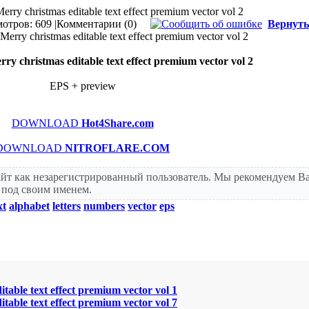
erry christmas editable text effect premium vector vol 2
отров: 609 |
Комментарии (0)
Вернуть
ry christmas editable text effect premium vector vol 2
EPS + preview
DOWNLOAD
Hot4Share.com
DOWNLOAD
NITROFLARE.COM
айт как незарегистрированный пользователь. Мы рекомендуем В
т под своим именем.
xt
alphabet
letters
numbers
vector
eps
table text effect premium vector vol 1
table text effect premium vector vol 7