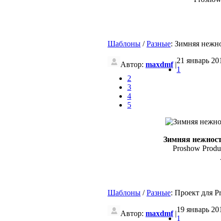
Шаблоны
/
Разные
: Зимняя нежно
21 январь 201
Автор:
maxdmf
|
1
2
3
4
5
Зимняя нежност
Proshow Produce
Шаблоны
/
Разные
: Проект для P
19 январь 201
Автор:
maxdmf
|
1