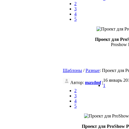
2
3
4
5
Проект для Pro
Proshow P
Шаблоны
/
Разные
: Проект для 
16 январь 201
Автор:
maxdmf
|
1
2
3
4
5
Проект для ProShow P