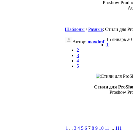
Proshow Producer
Au
Шаблоны
/
Разные
: Стили для Pr
15 январь 201
Автор:
maxdmf
|
1
2
3
4
5
Стили для ProShow
Proshow Prod
1
...
3
4
5
6
7
8
9
10
11
...
111