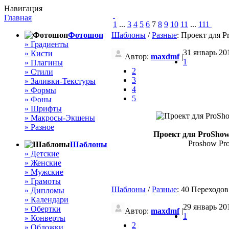
Навигация
Главная
1
...
3
4
5
6
7
8
9
10
11
...
111
Фотошоп
Шаблоны
/
Разные
: Проект для 
» Градиенты
31 январь 201
» Кисти
Автор:
maxdmf
|
1
» Плагины
2
» Стили
3
» Заливки-Текстуры
4
» Формы
5
» Фоны
» Шрифты
» Макросы-Экшены
» Разное
Проект для ProShow
Proshow Prod
Шаблоны
» Детские
» Женские
» Мужские
» Грамоты
Шаблоны
/
Разные
: 40 Переходов
» Дипломы
» Календари
29 январь 201
» Обертки
Автор:
maxdmf
|
1
» Конверты
2
» Обложки