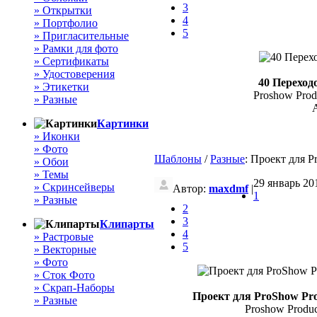
3
» Открытки
4
» Портфолио
5
» Пригласительные
» Рамки для фото
» Сертификаты
» Удостоверения
40 Переход
» Этикетки
Proshow Produc
» Разные
Картинки
» Иконки
» Фото
Шаблоны
/
Разные
: Проект для 
» Обои
» Темы
29 январь 201
» Скринсейверы
Автор:
maxdmf
|
1
» Разные
2
3
Клипарты
4
» Растровые
5
» Векторные
» Фото
» Сток Фото
» Скрап-Наборы
Проект для ProShow Pro
» Разные
Proshow Producer