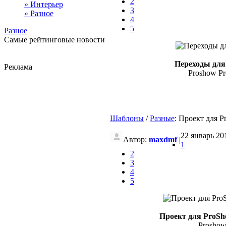
2
» Интерьер
3
» Разное
4
5
Разное
Самые рейтинговые новости
Переходы для
Реклама
Proshow Pro
Шаблоны
/
Разные
: Проект для P
22 январь 201
Автор:
maxdmf
|
1
2
3
4
5
Проект для ProSh
Proshow 