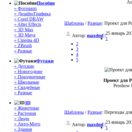
Au
Пособия
» Фотошоп
» Дизайн/Графика
» Corel DRAW
Шаблоны
/
Разные
: Проект для 
» After Effects
» 3D Max
25 январь 201
» 3D Maya
Автор:
maxdmf
|
1
» Cinema 4D
2
» ZBrush
3
» Разные
4
5
Футажи
» Детские
» Новогодние
» Праздничные
Проект для P
» Школьные
Proshow P
» Свадебные
» Разные
3D
» Животные
Шаблоны
/
Разные
: Переходы дл
» Растения
» Люди
23 январь 201
» Авто-Мото
Автор:
maxdmf
|
1
» Здания