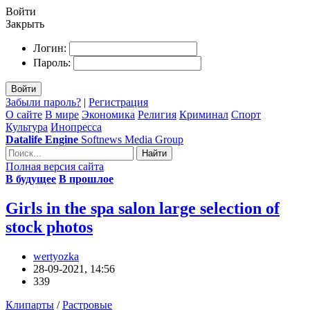
Войти
Закрыть
Логин:
Пароль:
Войти
Забыли пароль?
|
Регистрация
О сайте
В мире
Экономика
Религия
Криминал
Спорт
Культура
Инопресса
Datalife Engine
Softnews Media Group
Найти
Полная версия сайта
В будущее
В прошлое
Girls in the spa salon large selection of
stock photos
wertyozka
28-09-2021, 14:56
339
Клипарты
/
Растровые