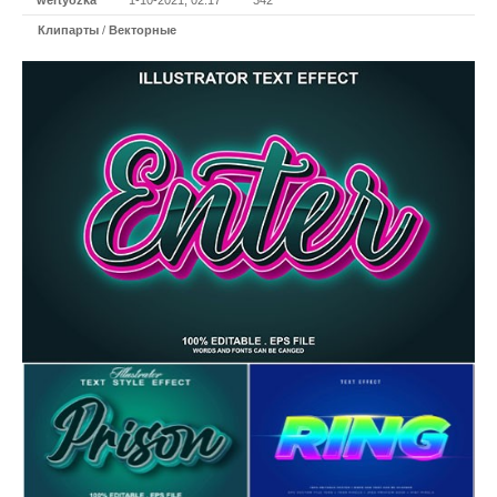
wertyozka
1-10-2021, 02:17
342
Клипарты
/
Векторные