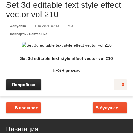
Set 3d editable text style effect
vector vol 210
wertyozka
1-10-2021, 02:13
403
Клипарты
/
Векторные
Set 3d editable text style effect vector vol 210
EPS + preview
Подробнее
0
В прошлое
В будущее
Навигация