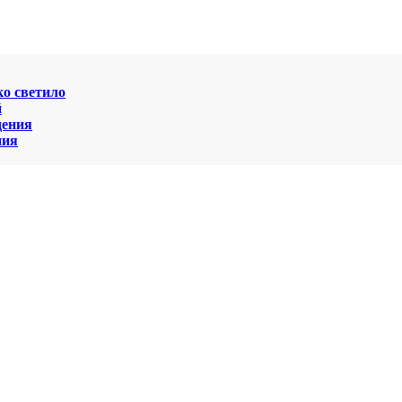
о светило
й
дения
ния