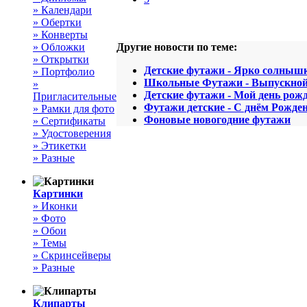
» Календари
» Обертки
» Конверты
» Обложки
Другие новости по теме:
» Открытки
Детские футажи - Ярко солнышк
» Портфолио
Школьные Футажи - Выпускно
»
Детские футажи - Мой день рож
Пригласительные
Футажи детские - С днём Рожде
» Рамки для фото
Фоновые новогодние футажи
» Сертификаты
» Удостоверения
» Этикетки
» Разные
Картинки
» Иконки
» Фото
» Обои
» Темы
» Скринсейверы
» Разные
Клипарты