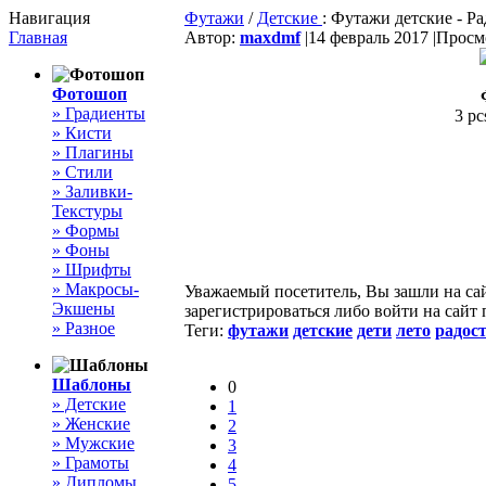
Навигация
Футажи
/
Детские
: Футажи детские - Ра
Главная
Автор:
maxdmf
|
14 февраль 2017 |
Просмо
Фотошоп
» Градиенты
3 pc
» Кисти
» Плагины
» Стили
» Заливки-
Текстуры
» Формы
» Фоны
» Шрифты
» Макросы-
Уважаемый посетитель, Вы зашли на са
Экшены
зарегистрироваться либо войти на сайт
» Разное
Теги:
футажи
детские
дети
лето
радос
Шаблоны
0
» Детские
1
» Женские
2
» Мужские
3
» Грамоты
4
» Дипломы
5