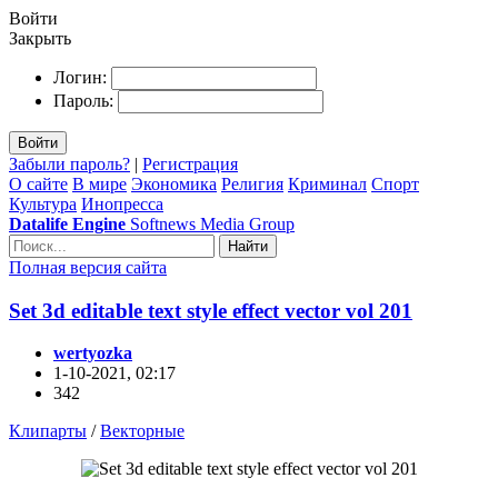
Войти
Закрыть
Логин:
Пароль:
Войти
Забыли пароль?
|
Регистрация
О сайте
В мире
Экономика
Религия
Криминал
Спорт
Культура
Инопресса
Datalife Engine
Softnews Media Group
Найти
Полная версия сайта
Set 3d editable text style effect vector vol 201
wertyozka
1-10-2021, 02:17
342
Клипарты
/
Векторные