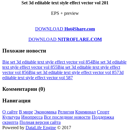
Set 3d editable text style effect vector vol 201
EPS + preview
DOWNLOAD
Hot4Share.com
DOWNLOAD
NITROFLARE.COM
Похожие новости
Big set 3d editable text style effect vector vol 854
Big set 3d editable
text style effect vector vol 855
Big set 3d editable text style effect
vector vol 856
Big set 3d editable text style effect vector vol 857
3d
editable text style effect vector vol 587
Комментарии (0)
Навигация
О сайте
В мире
Экономика
Религия
Криминал
Спорт
Культура
Инопресса
Все последние новости
Поддержка
скрипта
Полная версия сайта
Powered by
DataLife Engine
© 2017