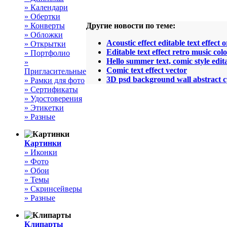
» Календари
» Обертки
» Конверты
Другие новости по теме:
» Обложки
Acoustic effect editable text effect 
» Открытки
Editable text effect retro music col
» Портфолио
Hello summer text, comic style edita
»
Comic text effect vector
Пригласительные
3D psd background wall abstract cy
» Рамки для фото
» Сертификаты
» Удостоверения
» Этикетки
» Разные
Картинки
» Иконки
» Фото
» Обои
» Темы
» Скринсейверы
» Разные
Клипарты