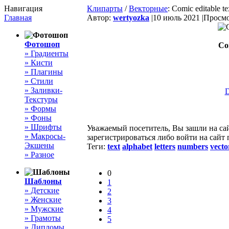
Навигация
Клипарты
/
Векторные
: Comic editable te
Главная
Автор:
wertyozka
|
10 июль 2021 |
Просмо
Фотошоп
Com
» Градиенты
» Кисти
» Плагины
» Стили
» Заливки-
Текстуры
» Формы
» Фоны
» Шрифты
Уважаемый посетитель, Вы зашли на са
» Макросы-
зарегистрироваться либо войти на сайт
Экшены
Теги:
text
alphabet
letters
numbers
vecto
» Разное
0
Шаблоны
1
» Детские
2
» Женские
3
» Мужские
4
» Грамоты
5
» Дипломы