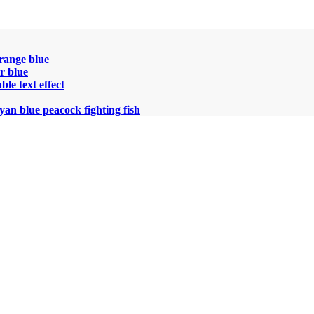
orange blue
or blue
ble text effect
an blue peacock fighting fish