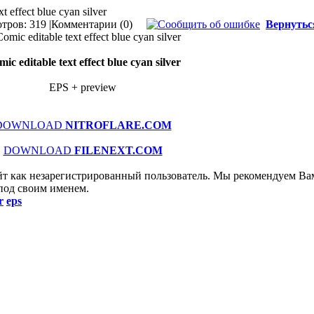
xt effect blue cyan silver
тров: 319 |
Комментарии (0)
Вернутьс
ic editable text effect blue cyan silver
EPS + preview
DOWNLOAD
NITROFLARE.COM
DOWNLOAD
FILENEXT.COM
йт как незарегистрированный пользователь. Мы рекомендуем Ва
 под своим именем.
r
eps