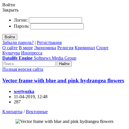
Войти
Закрыть
Логин:
Пароль:
Войти
Забыли пароль?
|
Регистрация
О сайте
В мире
Экономика
Религия
Криминал
Спорт
Культура
Инопресса
Datalife Engine
Softnews Media Group
Найти
Полная версия сайта
Vector frame with blue and pink hydrangea flowers
wertyozka
11-04-2019, 12:48
287
Клипарты
/
Векторные