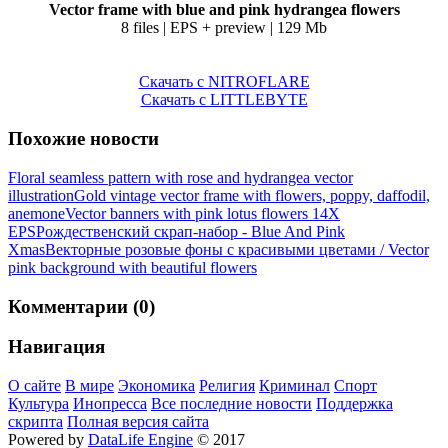
Vector frame with blue and pink hydrangea flowers
8 files | EPS + preview | 129 Mb
Скачать с NITROFLARE
Скачать с LITTLEBYTE
Похожие новости
Floral seamless pattern with rose and hydrangea vector
illustration
Gold vintage vector frame with flowers, poppy, daffodil,
anemone
Vector banners with pink lotus flowers 14X
EPS
Рождественский скрап-набор - Blue And Pink
Xmas
Векторные розовые фоны с красивыми цветами / Vector
pink background with beautiful flowers
Комментарии (0)
Навигация
О сайте
В мире
Экономика
Религия
Криминал
Спорт
Культура
Инопресса
Все последние новости
Поддержка
скрипта
Полная версия сайта
Powered by
DataLife Engine
© 2017