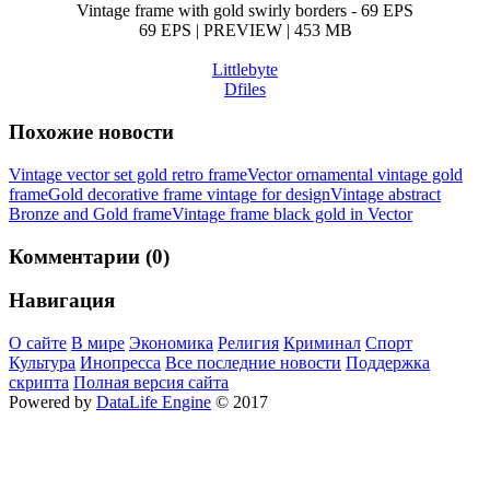
Vintage frame with gold swirly borders - 69 EPS
69 EPS | PREVIEW | 453 MB
Littlebyte
Dfiles
Похожие новости
Vintage vector set gold retro frame
Vector ornamental vintage gold
frame
Gold decorative frame vintage for design
Vintage abstract
Bronze and Gold frame
Vintage frame black gold in Vector
Комментарии (0)
Навигация
О сайте
В мире
Экономика
Религия
Криминал
Спорт
Культура
Инопресса
Все последние новости
Поддержка
скрипта
Полная версия сайта
Powered by
DataLife Engine
© 2017