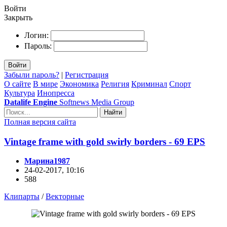
Войти
Закрыть
Логин:
Пароль:
Войти
Забыли пароль?
|
Регистрация
О сайте
В мире
Экономика
Религия
Криминал
Спорт
Культура
Инопресса
Datalife Engine
Softnews Media Group
Найти
Полная версия сайта
Vintage frame with gold swirly borders - 69 EPS
Марина1987
24-02-2017, 10:16
588
Клипарты
/
Векторные