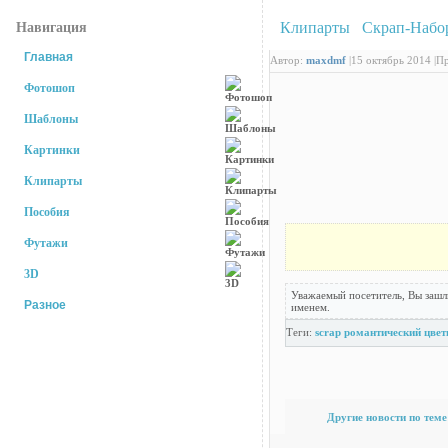
Клипарты
/
Скрап-Набо
Навигация
Главная
Автор:
maxdmf
|
15 октябрь 2014 |
Пр
Фотошоп
Шаблоны
Картинки
Клипарты
Пособия
Футажи
3D
Уважаемый посетитель, Вы зашл
Разное
именем.
Теги:
scrap
романтический
цве
Самые рейтинговые новости
Другие новости по теме