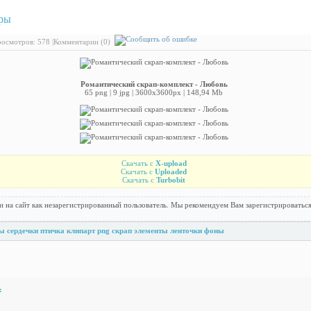
ры
: Романтический скрап-комплект - Любовь
осмотров: 578 |
Комментарии (0)
Романтический скрап-комплект - Любовь
65 png | 9 jpg | 3600x3600px | 148,94 Mb
Скачать с
X-upload
Скачать с
Uploaded
Скачать с
Turbobit
и на сайт как незарегистрированный пользователь. Мы рекомендуем Вам зарегистрироваться
ты
сердечки
птичка
клипарт
png
скрап
элементы
ленточки
фоны
: