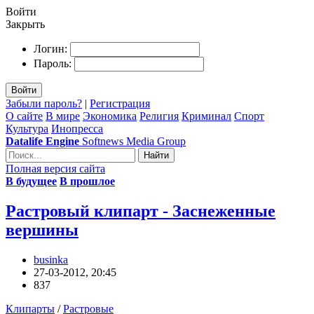
Войти
Закрыть
Логин:
Пароль:
Войти
Забыли пароль?
|
Регистрация
О сайте
В мире
Экономика
Религия
Криминал
Спорт
Культура
Инопресса
Datalife Engine
Softnews Media Group
Найти
Полная версия сайта
В будущее
В прошлое
Растровый клипарт - Заснеженные
вершины
businka
27-03-2012, 20:45
837
Клипарты
/
Растровые